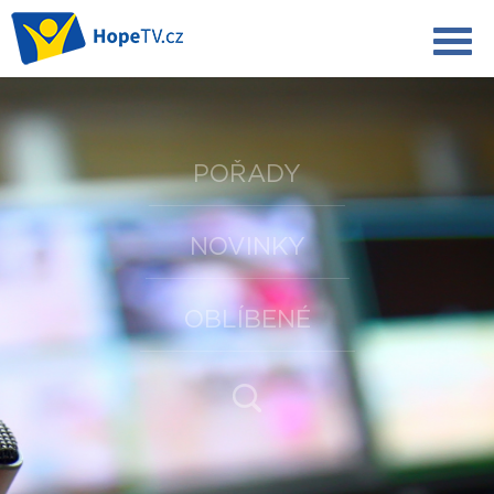
POŘADY
NOVINKY
OBLÍBENÉ