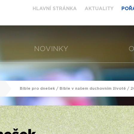
HLAVNÍ STRÁNKA
AKTUALITY
POŘ
NOVINKY
O
Bible pro dnešek / Bible v našem duchovním životě /