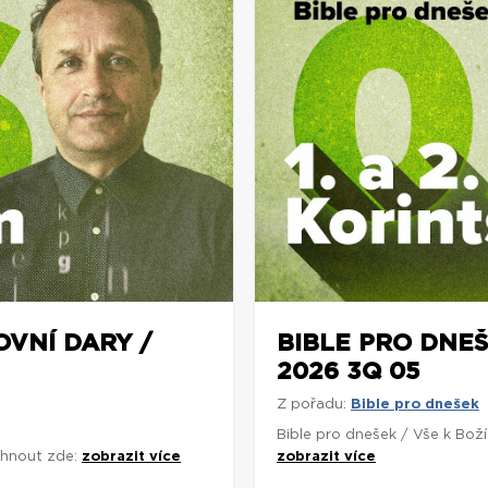
OVNÍ DARY /
BIBLE PRO DNEŠ
2026 3Q 05
Z pořadu:
Bible pro dnešek
Bible pro dnešek / Vše k Bož
áhnout zde:
zobrazit více
zobrazit více