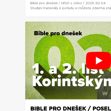
Bible pro dnešek / Hřích v církvi / 2026 3Q 04
Studijní materiály k pořadu si můžete zdarma st
BIBLE PRO DNEŠEK / POSEL