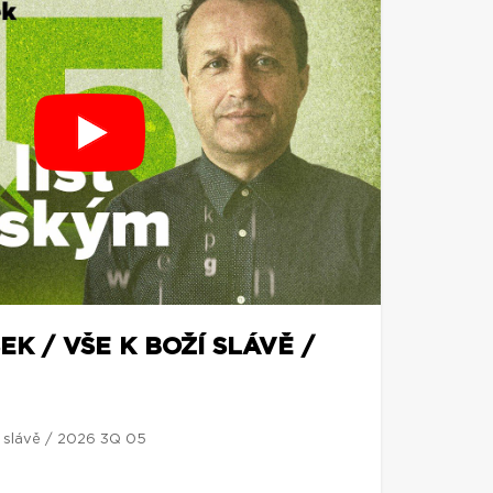
EK / VŠE K BOŽÍ SLÁVĚ /
í slávě / 2026 3Q 05