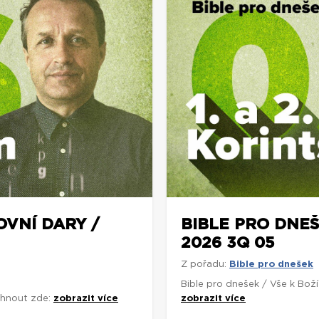
OVNÍ DARY /
BIBLE PRO DNEŠ
2026 3Q 05
Z pořadu:
Bible pro dnešek
Bible pro dnešek / Vše k Bož
áhnout zde:
zobrazit více
zobrazit více