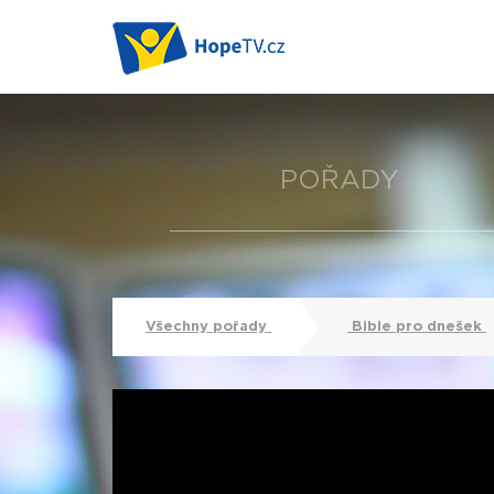
POŘADY
Všechny pořady
Bible pro dnešek