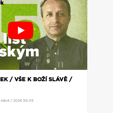
EK / VŠE K BOŽÍ SLÁVĚ /
í slávě / 2026 3Q 05