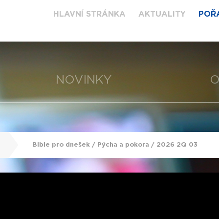
HLAVNÍ STRÁNKA
AKTUALITY
POŘ
NOVINKY
O
Bible pro dnešek / Pýcha a pokora / 2026 2Q 03