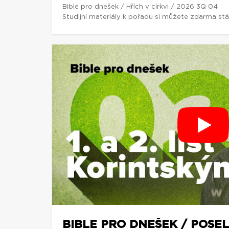
Bible pro dnešek / Hřích v církvi / 2026 3Q 04
Studijní materiály k pořadu si můžete zdarma st
BIBLE PRO DNEŠEK / POSEL