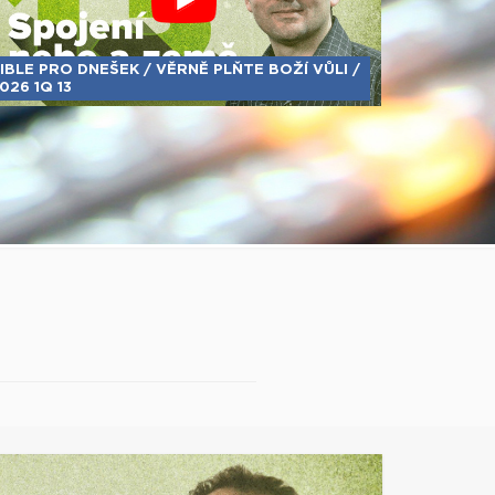
IBLE PRO DNEŠEK / VĚRNĚ PLŇTE BOŽÍ VŮLI /
026 1Q 13