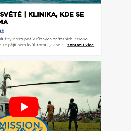
SVĚTĚ | KLINIKA, KDE SE
MA
tě
 služby dostupné v různých zařízeních. Mnoho
je přijít sem kvůli tomu, jak se s...
zobrazit více