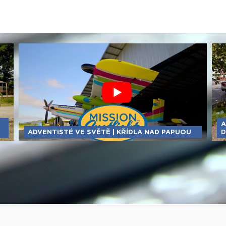
A
ADVENTISTÉ VE SVĚTĚ | KŘÍDLA NAD PAPUOU
D