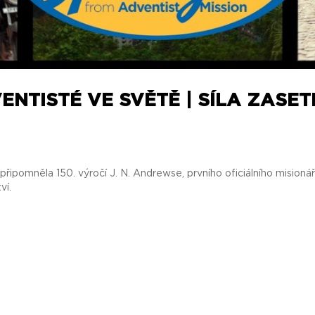
ENTISTÉ VE SVĚTĚ | SÍLA ZASE
řipomněla 150. výročí J. N. Andrewse, prvního oficiálního misioná
ví.