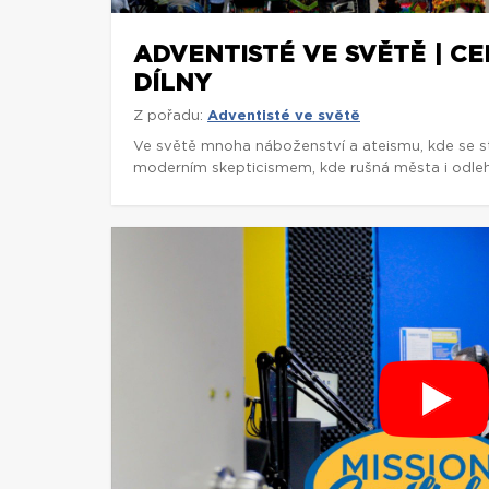
ADVENTISTÉ VE SVĚTĚ | C
DÍLNY
Z pořadu:
Adventisté ve světě
Ve světě mnoha náboženství a ateismu, kde se st
moderním skepticismem, kde rušná města i odlehl