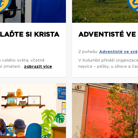
LAĎTE SI KRISTA
ADVENTISTÉ VE
Z pořadu:
Adventisté ve svě
o celého světa, včetně
V Kolumbii přináší organizac
í zmatení...
zobrazit více
nejvíce – pěšky, u silnice a č