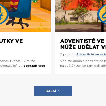
OUTKY VE
ADVENTISTÉ VE 
MŮŽE UDĚLAT V
Z pořadu:
Adventisté ve svě
mohou i kázat? Vím, že
Víte, že Albánie patří stejně
okouzlujícího...
zobrazit více
na světě? Jak se tam daří adv
DALŠÍ