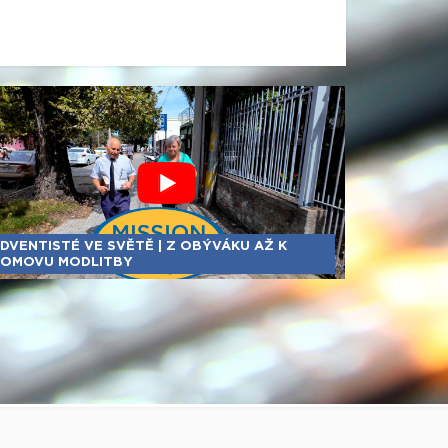
DVENTISTÉ VE SVĚTĚ | Z OBÝVÁKU AŽ K
OMOVU MODLITBY