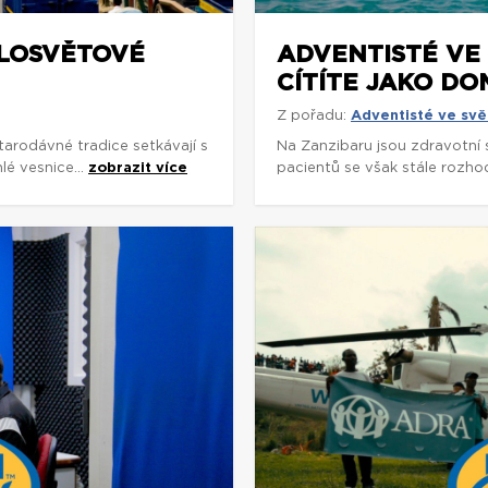
ELOSVĚTOVÉ
ADVENTISTÉ VE 
CÍTÍTE JAKO DO
Z pořadu:
Adventisté ve svě
arodávné tradice setkávají s
Na Zanzibaru jsou zdravotní
é vesnice...
zobrazit více
pacientů se však stále rozhodu