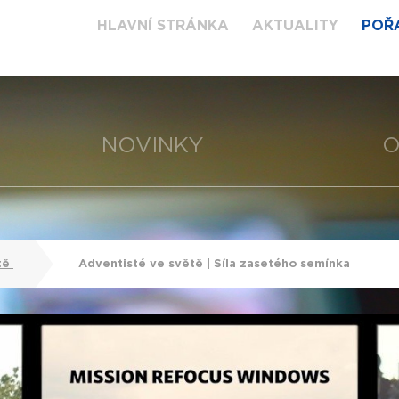
HLAVNÍ STRÁNKA
AKTUALITY
POŘ
NOVINKY
O
tě
Adventisté ve světě | Síla zasetého semínka