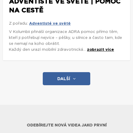
ADVENTISTÉ VE SVĚTĚ | POMOC
NA CESTĚ
Z pořadu:
Adventisté ve světě
V Kolumbii přináší organizace ADRA pomoc přímo těm,
kteří ji potřebují nejvíce – pěšky, u silnice a často tam, kde
se nemají na koho obrátit.
Každý den urazí mobilní zdravotnická...
zobrazit více
DALŠÍ
ODEBÍREJTE NOVÁ VIDEA JAKO PRVNÍ