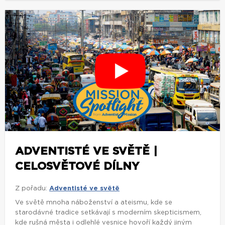
ADVENTISTÉ VE SVĚTĚ |
CELOSVĚTOVÉ DÍLNY
Z pořadu:
Adventisté ve světě
Ve světě mnoha náboženství a ateismu, kde se
starodávné tradice setkávají s moderním skepticismem,
kde rušná města i odlehlé vesnice hovoří každý jiným