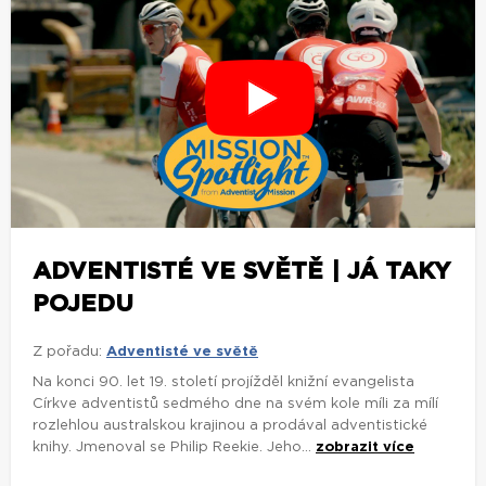
ADVENTISTÉ VE SVĚTĚ | JÁ TAKY
POJEDU
Z pořadu:
Adventisté ve světě
Na konci 90. let 19. století projížděl knižní evangelista
Církve adventistů sedmého dne na svém kole míli za mílí
rozlehlou australskou krajinou a prodával adventistické
knihy. Jmenoval se Philip Reekie. Jeho...
zobrazit více