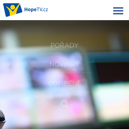
POŘADY
NOVINKY
OBLÍBENÉ