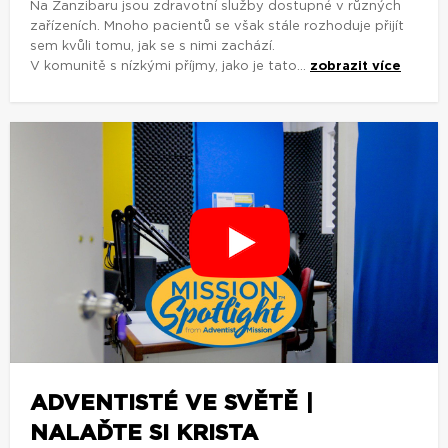
Na Zanzibaru jsou zdravotní služby dostupné v různých
zařízeních. Mnoho pacientů se však stále rozhoduje přijít
sem kvůli tomu, jak se s nimi zachází.
V komunitě s nízkými příjmy, jako je tato...
zobrazit více
ADVENTISTÉ VE SVĚTĚ |
NALAĎTE SI KRISTA