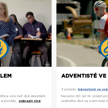
ÁLEM
ADVENTISTÉ VE 
Z pořadu:
Adventisté ve svě
rice více než dvě desetiletí.
Na konci 90. let 19. století p
a později...
zobrazit více
sedmého dne na svém kole míli