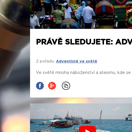
PRÁVĚ SLEDUJETE: ADV
Z pořadu:
Adventisté ve světě
Ve světě mnoha náboženství a ateismu, kde se s