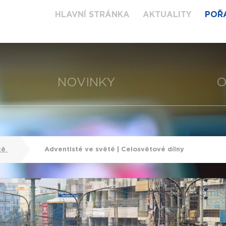
HLAVNÍ STRÁNKA
AKTUALITY
POŘ
NOVINKY
O
tě
Adventisté ve světě | Celosvětové dílny