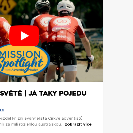
SVĚTĚ | JÁ TAKY POJEDU
tě
rojížděl knižní evangelista Církve adventistů
 za mílí rozlehlou australskou...
zobrazit více