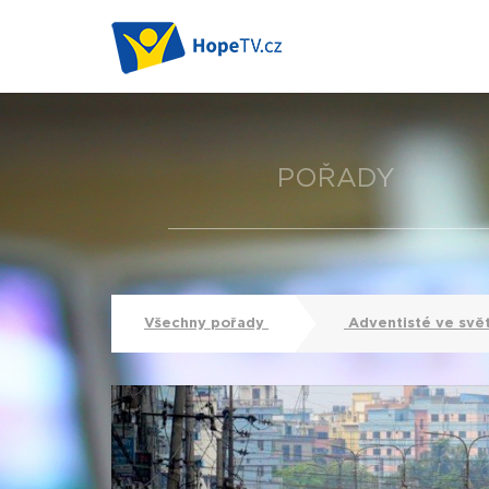
POŘADY
Všechny pořady
Adventisté ve svě