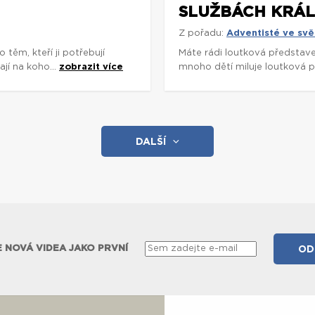
SLUŽBÁCH KRÁ
Z pořadu:
Adventisté ve svě
ěm, kteří ji potřebují
Máte rádi loutková představe
ají na koho...
zobrazit více
mnoho dětí miluje loutková př
DALŠÍ
 NOVÁ VIDEA JAKO PRVNÍ