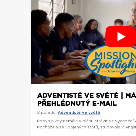
ADVENTISTÉ VE SVĚTĚ | M
PŘEHLÉDNUTÝ E-MAIL
Z pořadu:
Adventisté ve světě
Robyn nikdy neměla v plánu strávit ve východní Af
Pocházela ze Spojených států, studovala v Anglii 