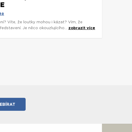
LE
tě
ní? Víte, že loutky mohou i kázat? Vím, že
edstavení. Je něco okouzlujícího...
zobrazit více