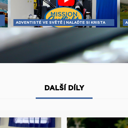
ADVENTISTÉ VE SVĚTĚ | NALAĎTE SI KRISTA
A
DALŠÍ DÍLY