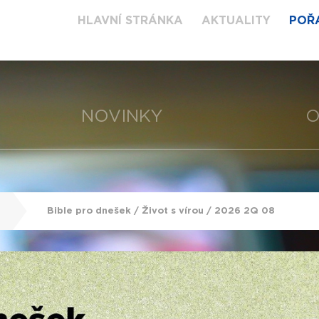
HLAVNÍ STRÁNKA
AKTUALITY
POŘ
NOVINKY
O
Bible pro dnešek / Život s vírou / 2026 2Q 08