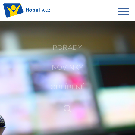
POŘADY
NOVINKY
OBLÍBENÉ