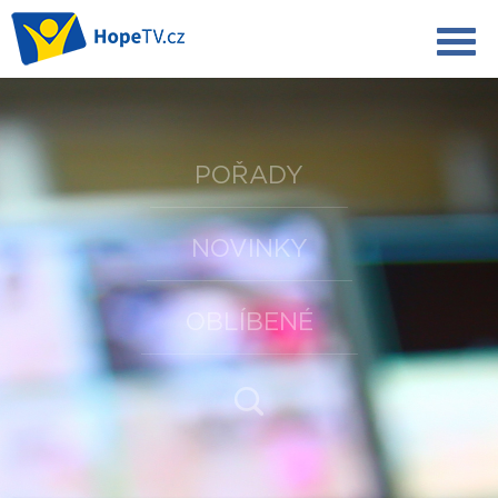
POŘADY
NOVINKY
OBLÍBENÉ