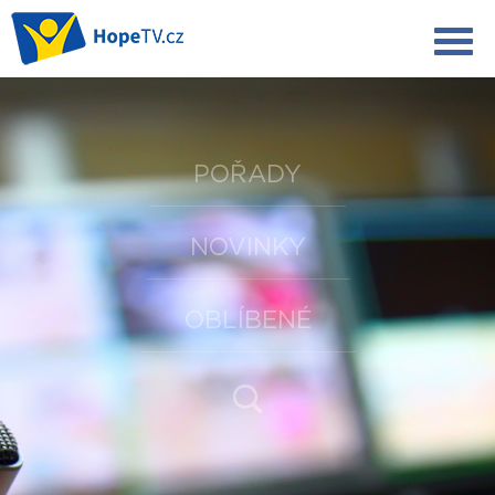
POŘADY
NOVINKY
OBLÍBENÉ