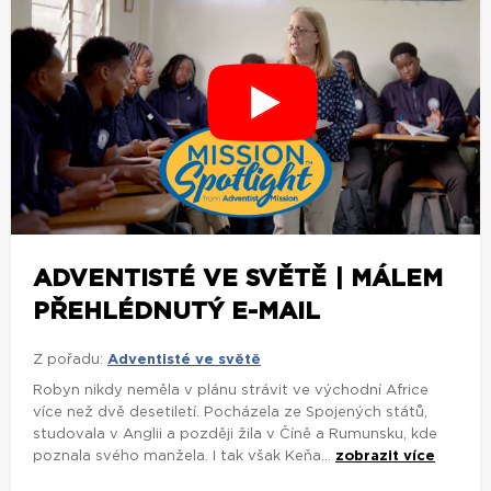
ADVENTISTÉ VE SVĚTĚ | MÁLEM
PŘEHLÉDNUTÝ E-MAIL
Z pořadu:
Adventisté ve světě
Robyn nikdy neměla v plánu strávit ve východní Africe
více než dvě desetiletí. Pocházela ze Spojených států,
studovala v Anglii a později žila v Číně a Rumunsku, kde
poznala svého manžela. I tak však Keňa...
zobrazit více