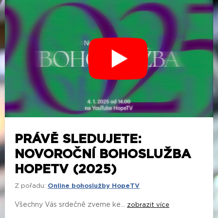
PRÁVĚ SLEDUJETE:
NOVOROČNÍ BOHOSLUŽBA
HOPETV (2025)
Z pořadu:
Online bohoslužby HopeTV
Všechny Vás srdečně zveme ke...
zobrazit více