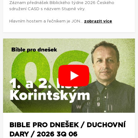
Záznam přednášek Biblického týdne 2026 Českého
sdružení CASD s názvem Stupně víry.
Hlavním hostem a řečníkem je JON...
zobrazit více
BIBLE PRO DNEŠEK / DUCHOVNÍ
DARY / 2026 3Q 06