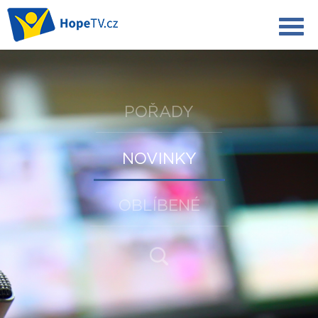
POŘADY
NOVINKY
OBLÍBENÉ