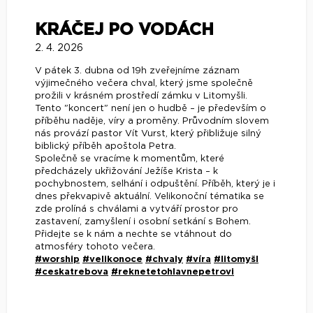
KRÁČEJ PO VODÁCH
2. 4. 2026
V pátek 3. dubna od 19h zveřejníme záznam
výjimečného večera chval, který jsme společně
prožili v krásném prostředí zámku v Litomyšli.
Tento "koncert" není jen o hudbě – je především o
příběhu naděje, víry a proměny. Průvodním slovem
nás provází pastor Vít Vurst, který přibližuje silný
biblický příběh apoštola Petra.
Společně se vracíme k momentům, které
předcházely ukřižování Ježíše Krista – k
pochybnostem, selhání i odpuštění. Příběh, který je i
dnes překvapivě aktuální. Velikonoční tématika se
zde prolíná s chválami a vytváří prostor pro
zastavení, zamyšlení i osobní setkání s Bohem.
Přidejte se k nám a nechte se vtáhnout do
atmosféry tohoto večera.
#worship
#velikonoce
#chvaly
#víra
#litomyšl
#ceskatrebova
#reknetetohlavnepetrovi