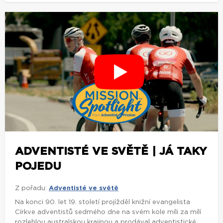
ADVENTISTÉ VE SVĚTĚ | JÁ TAKY
POJEDU
Z pořadu:
Adventisté ve světě
Na konci 90. let 19. století projížděl knižní evangelista
Církve adventistů sedmého dne na svém kole míli za mílí
rozlehlou australskou krajinou a prodával adventistické