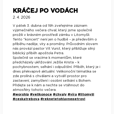
KRÁČEJ PO VODÁCH
2. 4. 2026
V pátek 3. dubna od 19h zveřejníme záznam
výjimečného večera chval, který jsme společně
prožili v krásném prostředí zámku v Litomyšli.
Tento "koncert" není jen o hudbě – je především o
příběhu naděje, víry a proměny. Průvodním slovem
nás provází pastor Vít Vurst, který přibližuje silný
biblický příběh apoštola Petra.
Společně se vracíme k momentům, které
předcházely ukřižování Ježíše Krista – k
pochybnostem, selhání i odpuštění. Příběh, který je i
dnes překvapivě aktuální. Velikonoční tématika se
zde prolíná s chválami a vytváří prostor pro
zastavení, zamyšlení i osobní setkání s Bohem.
Přidejte se k nám a nechte se vtáhnout do
atmosféry tohoto večera.
#worship
#velikonoce
#chvaly
#víra
#litomyšl
#ceskatrebova
#reknetetohlavnepetrovi