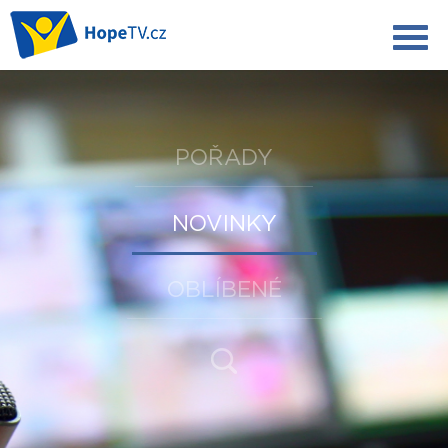
POŘADY
NOVINKY
OBLÍBENÉ