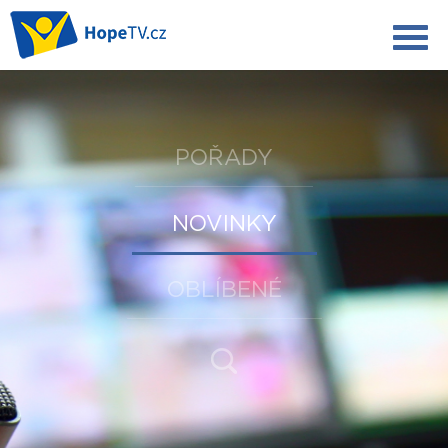
POŘADY
NOVINKY
OBLÍBENÉ