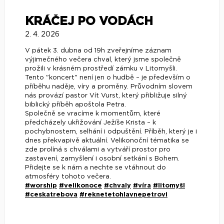
KRÁČEJ PO VODÁCH
2. 4. 2026
V pátek 3. dubna od 19h zveřejníme záznam
výjimečného večera chval, který jsme společně
prožili v krásném prostředí zámku v Litomyšli.
Tento "koncert" není jen o hudbě – je především o
příběhu naděje, víry a proměny. Průvodním slovem
nás provází pastor Vít Vurst, který přibližuje silný
biblický příběh apoštola Petra.
Společně se vracíme k momentům, které
předcházely ukřižování Ježíše Krista – k
pochybnostem, selhání i odpuštění. Příběh, který je i
dnes překvapivě aktuální. Velikonoční tématika se
zde prolíná s chválami a vytváří prostor pro
zastavení, zamyšlení i osobní setkání s Bohem.
Přidejte se k nám a nechte se vtáhnout do
atmosféry tohoto večera.
#worship
#velikonoce
#chvaly
#víra
#litomyšl
#ceskatrebova
#reknetetohlavnepetrovi