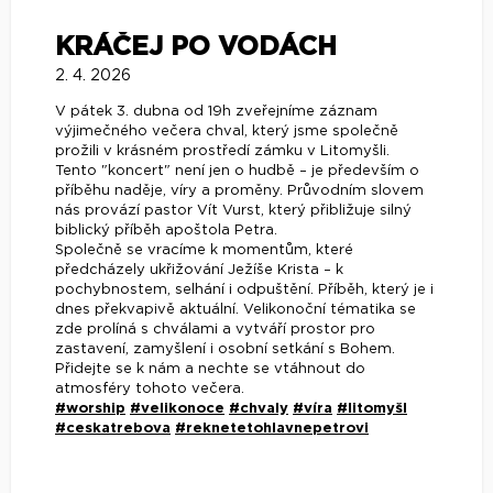
KRÁČEJ PO VODÁCH
2. 4. 2026
V pátek 3. dubna od 19h zveřejníme záznam
výjimečného večera chval, který jsme společně
prožili v krásném prostředí zámku v Litomyšli.
Tento "koncert" není jen o hudbě – je především o
příběhu naděje, víry a proměny. Průvodním slovem
nás provází pastor Vít Vurst, který přibližuje silný
biblický příběh apoštola Petra.
Společně se vracíme k momentům, které
předcházely ukřižování Ježíše Krista – k
pochybnostem, selhání i odpuštění. Příběh, který je i
dnes překvapivě aktuální. Velikonoční tématika se
zde prolíná s chválami a vytváří prostor pro
zastavení, zamyšlení i osobní setkání s Bohem.
Přidejte se k nám a nechte se vtáhnout do
atmosféry tohoto večera.
#worship
#velikonoce
#chvaly
#víra
#litomyšl
#ceskatrebova
#reknetetohlavnepetrovi