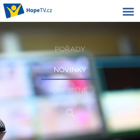
POŘADY
NOVINKY
OBLÍBENÉ