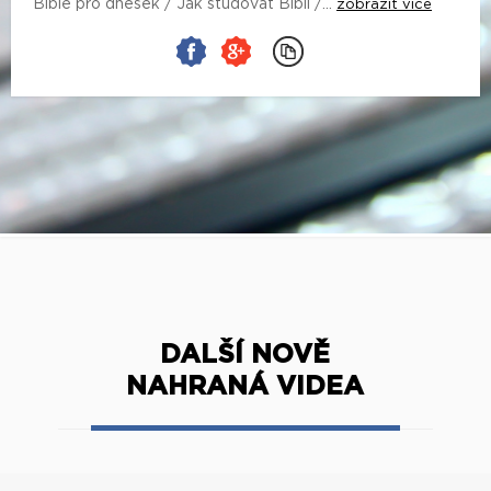
Bible pro dnešek / Jak studovat Bibli /...
zobrazit více
DALŠÍ NOVĚ
NAHRANÁ VIDEA