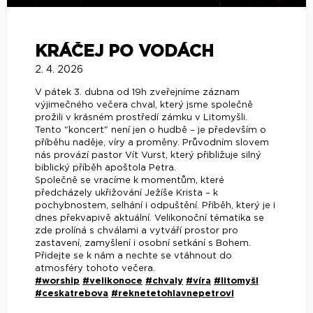
KRÁČEJ PO VODÁCH
2. 4. 2026
V pátek 3. dubna od 19h zveřejníme záznam
výjimečného večera chval, který jsme společně
prožili v krásném prostředí zámku v Litomyšli.
Tento "koncert" není jen o hudbě – je především o
příběhu naděje, víry a proměny. Průvodním slovem
nás provází pastor Vít Vurst, který přibližuje silný
biblický příběh apoštola Petra.
Společně se vracíme k momentům, které
předcházely ukřižování Ježíše Krista – k
pochybnostem, selhání i odpuštění. Příběh, který je i
dnes překvapivě aktuální. Velikonoční tématika se
zde prolíná s chválami a vytváří prostor pro
zastavení, zamyšlení i osobní setkání s Bohem.
Přidejte se k nám a nechte se vtáhnout do
atmosféry tohoto večera.
#worship
#velikonoce
#chvaly
#víra
#litomyšl
#ceskatrebova
#reknetetohlavnepetrovi