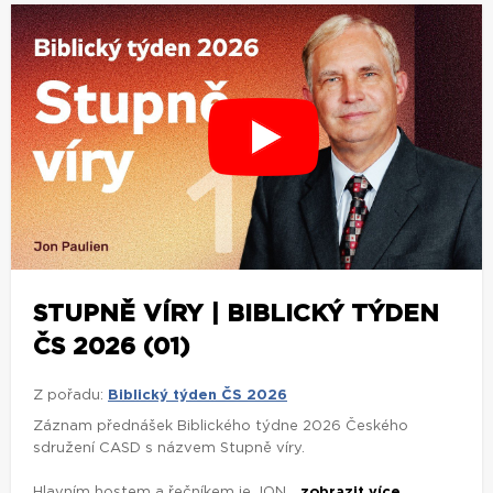
STUPNĚ VÍRY | BIBLICKÝ TÝDEN
ČS 2026 (01)
Z pořadu:
Biblický týden ČS 2026
Záznam přednášek Biblického týdne 2026 Českého
sdružení CASD s názvem Stupně víry.
Hlavním hostem a řečníkem je JON...
zobrazit více