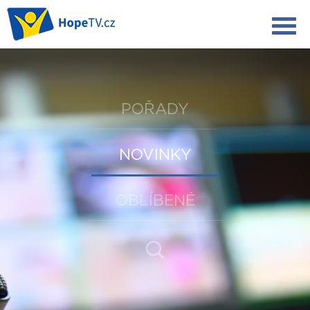
POŘADY
NOVINKY
OBLÍBENÉ