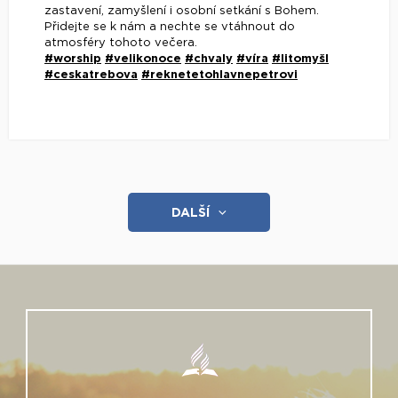
zastavení, zamyšlení i osobní setkání s Bohem.
Přidejte se k nám a nechte se vtáhnout do
atmosféry tohoto večera.
#worship
#velikonoce
#chvaly
#víra
#litomyšl
#ceskatrebova
#reknetetohlavnepetrovi
DALŠÍ