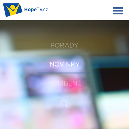
POŘADY
NOVINKY
OBLÍBENÉ