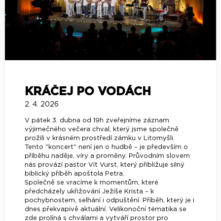
KRÁČEJ PO VODÁCH
2. 4. 2026
V pátek 3. dubna od 19h zveřejníme záznam
výjimečného večera chval, který jsme společně
prožili v krásném prostředí zámku v Litomyšli.
Tento "koncert" není jen o hudbě – je především o
příběhu naděje, víry a proměny. Průvodním slovem
nás provází pastor Vít Vurst, který přibližuje silný
biblický příběh apoštola Petra.
Společně se vracíme k momentům, které
předcházely ukřižování Ježíše Krista – k
pochybnostem, selhání i odpuštění. Příběh, který je i
dnes překvapivě aktuální. Velikonoční tématika se
zde prolíná s chválami a vytváří prostor pro