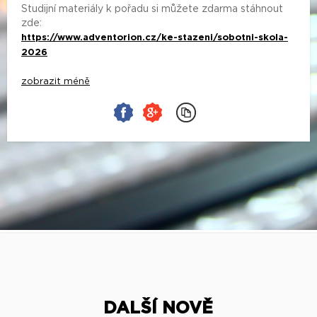
Studijní materiály k pořadu si můžete zdarma stáhnout
zde:
https://www.adventorion.cz/ke-stazeni/sobotni-skola-
2026
zobrazit méně
DALŠÍ NOVĚ