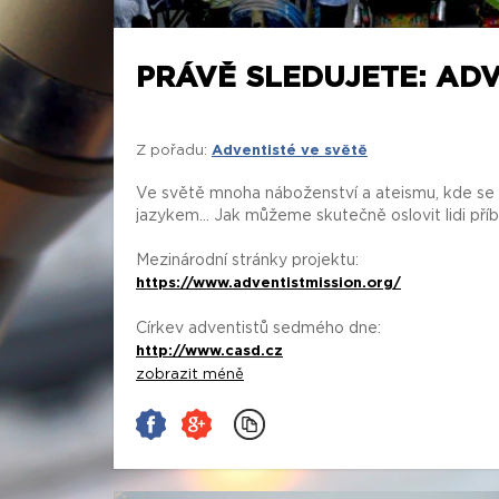
PRÁVĚ SLEDUJETE: ADV
Z pořadu:
Adventisté ve světě
Ve světě mnoha náboženství a ateismu, kde se s
jazykem... Jak můžeme skutečně oslovit lidi př
Mezinárodní stránky projektu:
https://www.adventistmission.org/
Církev adventistů sedmého dne:
http://www.casd.cz
zobrazit méně