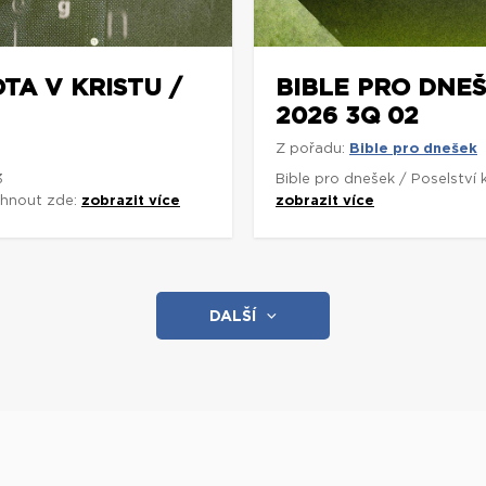
TA V KRISTU /
BIBLE PRO DNEŠ
2026 3Q 02
Z pořadu:
Bible pro dnešek
3
Bible pro dnešek / Poselství
áhnout zde:
zobrazit více
zobrazit více
DALŠÍ