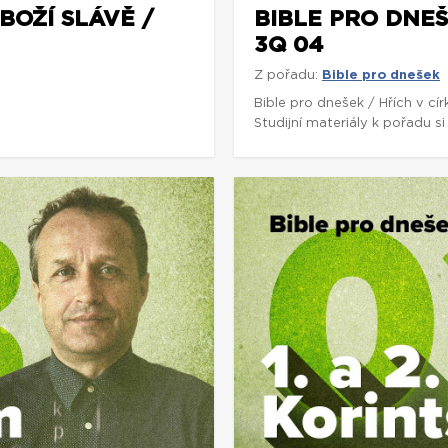
BOŽÍ SLÁVĚ /
BIBLE PRO DNEŠE
3Q 04
Z pořadu:
Bible pro dnešek
5
Bible pro dnešek / Hřích v cí
Studijní materiály k pořadu 