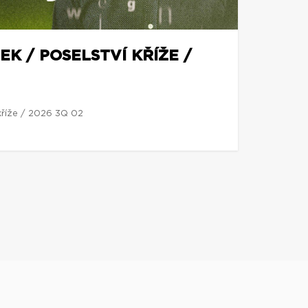
EK / POSELSTVÍ KŘÍŽE /
 kříže / 2026 3Q 02