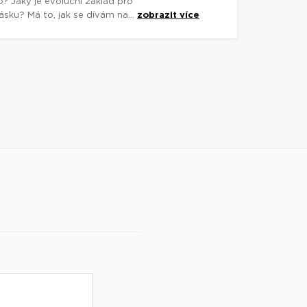
o? Jaký je evoluční základ pro
sku? Má to, jak se dívám na...
zobrazit více