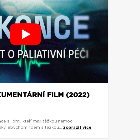
UMENTÁRNÍ FILM (2022)
áce s lidmi, kteří mají těžkou nemoc.
dky, abychom lidem s těžkou...
zobrazit více