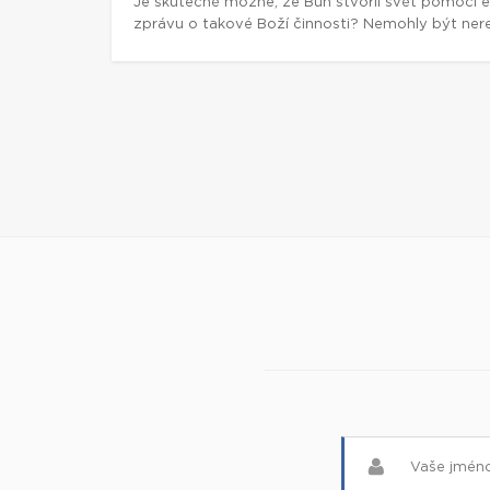
Je skutečně možné, že Bůh stvořil svět pomocí e
zprávu o takové Boží činnosti? Nemohly být nere