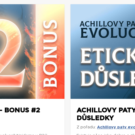
– BONUS #2
ACHILLOVY PATY
DŮSLEDKY
Z pořadu:
Achillovy paty ev