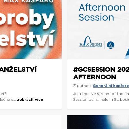
ANŽELSTVÍ
#GCSESSION 202
AFTERNOON
Z pořadu:
Generální konfer
tví?
Join the live stream of the f
ečně s...
zobrazit více
Session being held in St. Loui