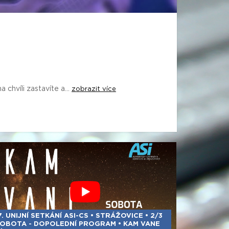
chvíli zastavíte a...
zobrazit více
7. UNIJNÍ SETKÁNÍ ASI-CS • STRÁŽOVICE • 2/3
OBOTA - DOPOLEDNÍ PROGRAM • KAM VANE