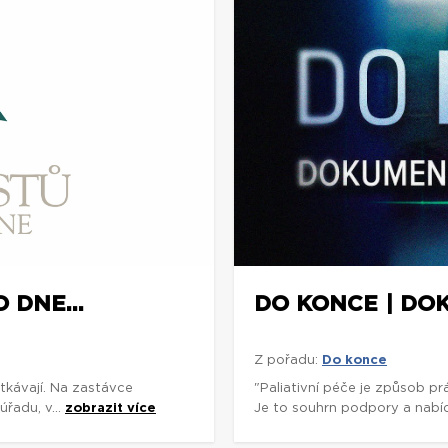
 DNE...
DO KONCE | DOK
Z pořadu:
Do konce
tkávají. Na zastávce
"Paliativní péče je způsob pr
úřadu, v...
zobrazit více
Je to souhrn podpory a nabí