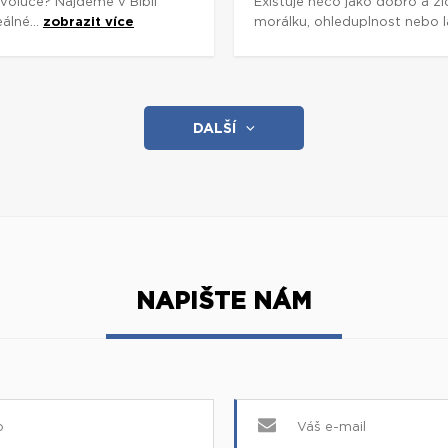
voluce? Najdeme v Bibli
Existuje něco jako dobro a zl
álné...
zobrazit více
morálku, ohleduplnost nebo lá
DALŠÍ
NAPIŠTE NÁM