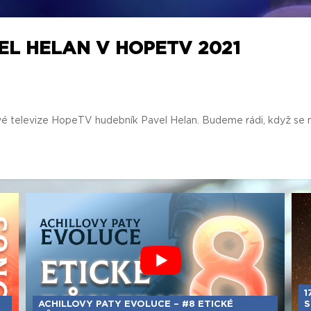
EL HELAN V HOPETV 2021
vé televize HopeTV hudebník Pavel Helan. Budeme rádi, když se na 
1
ACHILLOVY PATY EVOLUCE – #8 ETICKÉ
S