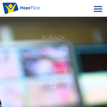
POŘADY
NOVINKY
OBLÍBENÉ