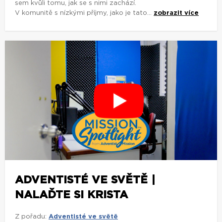
sem kvůli tomu, jak se s nimi zachází.
V komunitě s nízkými příjmy, jako je tato...
zobrazit více
ADVENTISTÉ VE SVĚTĚ |
NALAĎTE SI KRISTA
Z pořadu:
Adventisté ve světě