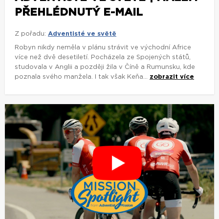
PŘEHLÉDNUTÝ E-MAIL
Z pořadu:
Adventisté ve světě
Robyn nikdy neměla v plánu strávit ve východní Africe
více než dvě desetiletí. Pocházela ze Spojených států,
studovala v Anglii a později žila v Číně a Rumunsku, kde
poznala svého manžela. I tak však Keňa...
zobrazit více