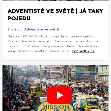
ADVENTISTÉ VE SVĚTĚ | JÁ TAKY
POJEDU
Z pořadu:
Adventisté ve světě
Na konci 90. let 19. století projížděl knižní evangelista
Církve adventistů sedmého dne na svém kole míli za mílí
rozlehlou australskou krajinou a prodával adventistické
knihy. Jmenoval se Philip Reekie. Jeho...
zobrazit více