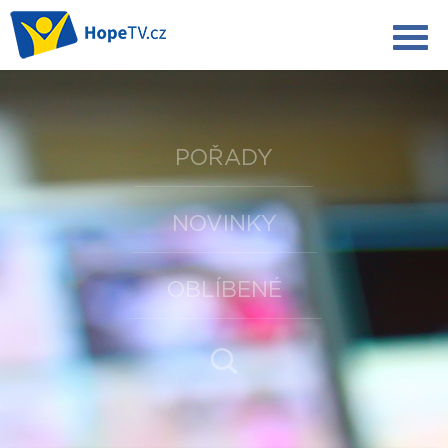
POŘADY
NOVINKY
OBLÍBENÉ