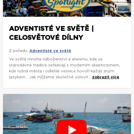
ADVENTISTÉ VE SVĚTĚ |
CELOSVĚTOVÉ DÍLNY
Z pořadu:
Adventisté ve světě
Ve světě mnoha náboženství a ateismu, kde se
starodávné tradice setkávají s moderním skepticismem,
kde rušná města i odlehlé vesnice hovoří každý jiným
jazykem... Jak můžeme skutečně oslovit...
zobrazit více