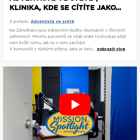
KLINIKA, KDE SE CÍTÍTE JAKO...
Z pořadu:
Adventisté ve světě
Na Zanzibaru jsou zdravotní služby dostupné v různých
zařízeních. Mnoho pacientů se však stále rozhoduje přijít
sem kvůli tomu, jak se s nimi zachází.
V komunitě s nízkými příjmy, jako je tato...
zobrazit více