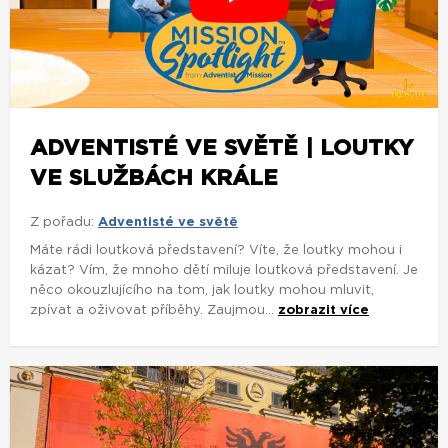
ADVENTISTÉ VE SVĚTĚ | LOUTKY
VE SLUŽBÁCH KRÁLE
Z pořadu:
Adventisté ve světě
Máte rádi loutková představení? Víte, že loutky mohou i
kázat? Vím, že mnoho dětí miluje loutková představení. Je
něco okouzlujícího na tom, jak loutky mohou mluvit,
zpívat a oživovat příběhy. Zaujmou...
zobrazit více