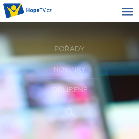
POŘADY
NOVINKY
OBLÍBENÉ