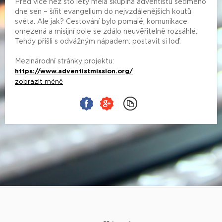
Před více než sto lety měla skupina adventistů sedmého
dne sen – šířit evangelium do nejvzdálenějších koutů
světa. Ale jak? Cestování bylo pomalé, komunikace
omezená a misijní pole se zdálo neuvěřitelně rozsáhlé.
Tehdy přišli s odvážným nápadem: postavit si loď.
Mezinárodní stránky projektu:
https://www.adventistmission.org/
zobrazit méně