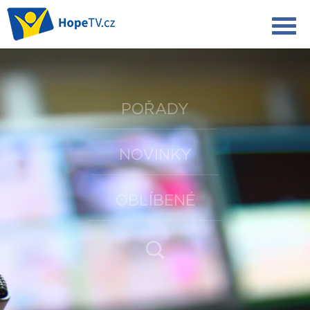
POŘADY
NOVINKY
OBLÍBENÉ