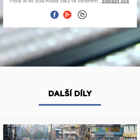
Fiona 18 let učila mladé žáky ve veřejném...
zobrazit více
DALŠÍ DÍLY