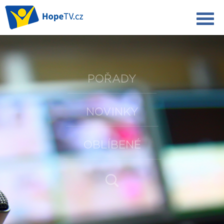
POŘADY
NOVINKY
OBLÍBENÉ