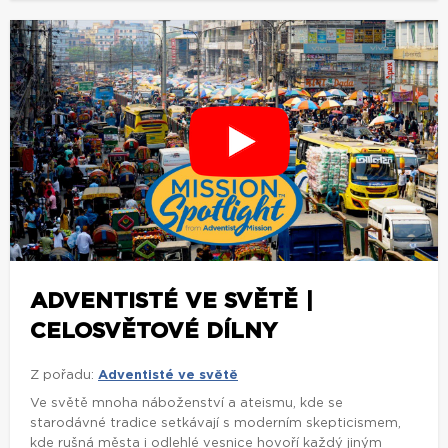
ADVENTISTÉ VE SVĚTĚ |
CELOSVĚTOVÉ DÍLNY
Z pořadu:
Adventisté ve světě
Ve světě mnoha náboženství a ateismu, kde se
starodávné tradice setkávají s moderním skepticismem,
kde rušná města i odlehlé vesnice hovoří každý jiným