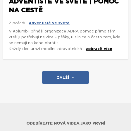
ADVENTISTÉ VE SVĚTĚ | POMOC
NA CESTĚ
Z pořadu:
Adventisté ve světě
V Kolumbii přináší organizace ADRA pomoc přímo těm,
kteří ji potřebují nejvíce – pěšky, u silnice a často tam, kde
se nemají na koho obrátit.
Každý den urazí mobilní zdravotnická...
zobrazit více
DALŠÍ
ODEBÍREJTE NOVÁ VIDEA JAKO PRVNÍ