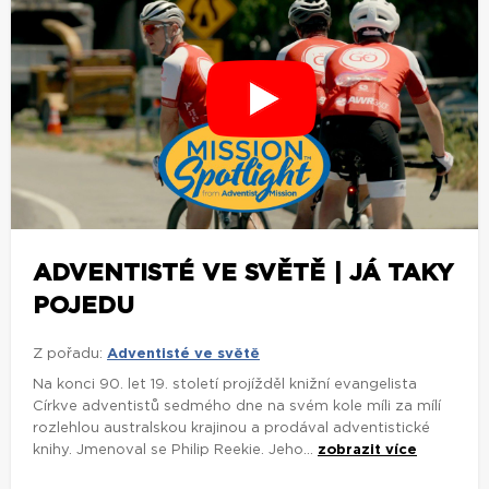
ADVENTISTÉ VE SVĚTĚ | JÁ TAKY
POJEDU
Z pořadu:
Adventisté ve světě
Na konci 90. let 19. století projížděl knižní evangelista
Církve adventistů sedmého dne na svém kole míli za mílí
rozlehlou australskou krajinou a prodával adventistické
knihy. Jmenoval se Philip Reekie. Jeho...
zobrazit více