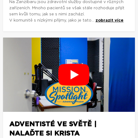
Na Zanzibaru jsou zdravotní služby dostupné v různých
zařízeních. Mnoho pacientů se však stále rozhoduje přijít
sem kvůli tomu, jak se s nimi zachází.
V komunitě s nízkými příjmy, jako je tato...
zobrazit více
ADVENTISTÉ VE SVĚTĚ |
NALAĎTE SI KRISTA