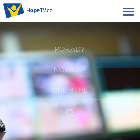
POŘADY
NOVINKY
OBLÍBENÉ