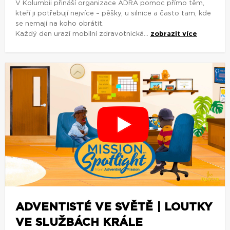
V Kolumbii přináší organizace ADRA pomoc přímo těm,
kteří ji potřebují nejvíce – pěšky, u silnice a často tam, kde
se nemají na koho obrátit.
Každý den urazí mobilní zdravotnická...
zobrazit více
ADVENTISTÉ VE SVĚTĚ | LOUTKY
VE SLUŽBÁCH KRÁLE