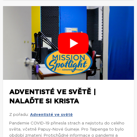
ADVENTISTÉ VE SVĚTĚ |
NALAĎTE SI KRISTA
Z pořadu:
Adventisté ve světě
Pandemie COVID-19 přinesla strach a nejistotu do celého
světa, včetně Papuy-Nové Guineje. Pro Taipenga to bylo
období zmatení. Protichůdné informace o pandemii a