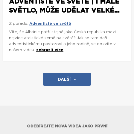
ADVENTISTÉ VE SVĚTĚ | I MALÉ
SVĚTLO, MŮŽE UDĚLAT VELKÉ...
Z pořadu:
Adventisté ve světě
Víte, že Albánie patří stejně jako Česká republika mezi
nejvíce ateistické země na světě? Jak se tam daří
adventistickému pastorovi a jeho rodině, se dozvíte v
našem videu.
zobrazit více
DALŠÍ
ODEBÍREJTE NOVÁ VIDEA JAKO PRVNÍ