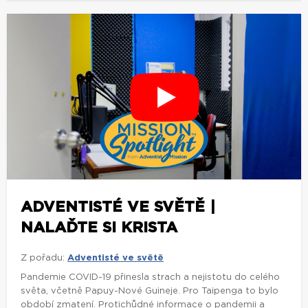
ADVENTISTÉ VE SVĚTĚ |
NALAĎTE SI KRISTA
Z pořadu:
Adventisté ve světě
Pandemie COVID-19 přinesla strach a nejistotu do celého
světa, včetně Papuy-Nové Guineje. Pro Taipenga to bylo
období zmatení. Protichůdné informace o pandemii a