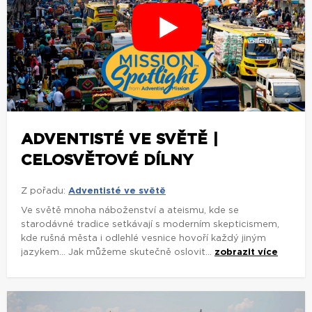
ADVENTISTÉ VE SVĚTĚ |
CELOSVĚTOVÉ DÍLNY
Z pořadu:
Adventisté ve světě
Ve světě mnoha náboženství a ateismu, kde se
starodávné tradice setkávají s moderním skepticismem,
kde rušná města i odlehlé vesnice hovoří každý jiným
jazykem... Jak můžeme skutečně oslovit...
zobrazit více