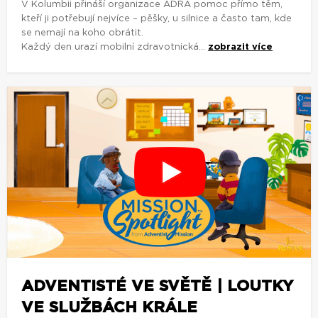
V Kolumbii přináší organizace ADRA pomoc přímo těm,
kteří ji potřebují nejvíce – pěšky, u silnice a často tam, kde
se nemají na koho obrátit.
Každý den urazí mobilní zdravotnická...
zobrazit více
ADVENTISTÉ VE SVĚTĚ | LOUTKY
VE SLUŽBÁCH KRÁLE