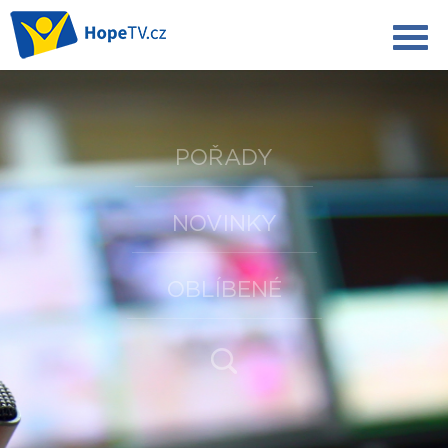
POŘADY
NOVINKY
OBLÍBENÉ