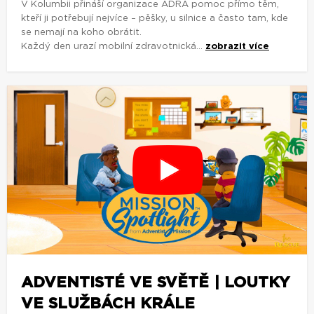
V Kolumbii přináší organizace ADRA pomoc přímo těm,
kteří ji potřebují nejvíce – pěšky, u silnice a často tam, kde
se nemají na koho obrátit.
Každý den urazí mobilní zdravotnická...
zobrazit více
ADVENTISTÉ VE SVĚTĚ | LOUTKY
VE SLUŽBÁCH KRÁLE