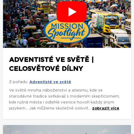
ADVENTISTÉ VE SVĚTĚ |
CELOSVĚTOVÉ DÍLNY
Z pořadu:
Adventisté ve světě
Ve světě mnoha náboženství a ateismu, kde se
starodávné tradice setkávají s moderním skepticismem,
kde rušná města i odlehlé vesnice hovoří každý jiným
jazykem... Jak můžeme skutečně oslovit...
zobrazit více