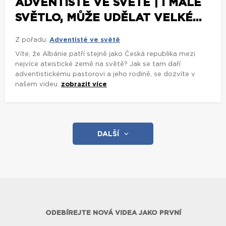
ADVENTISTÉ VE SVĚTĚ | I MALÉ
SVĚTLO, MŮŽE UDĚLAT VELKÉ...
Z pořadu:
Adventisté ve světě
Víte, že Albánie patří stejně jako Česká republika mezi
nejvíce ateistické země na světě? Jak se tam daří
adventistickému pastorovi a jeho rodině, se dozvíte v
našem videu.
zobrazit více
DALŠÍ
ODEBÍREJTE NOVÁ VIDEA JAKO PRVNÍ