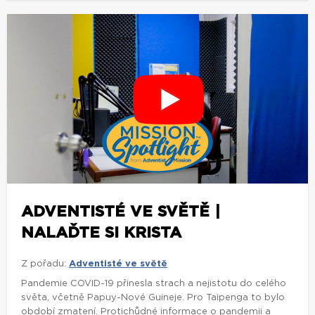
ADVENTISTÉ VE SVĚTĚ |
NALAĎTE SI KRISTA
Z pořadu:
Adventisté ve světě
Pandemie COVID-19 přinesla strach a nejistotu do celého
světa, včetně Papuy-Nové Guineje. Pro Taipenga to bylo
období zmatení. Protichůdné informace o pandemii a