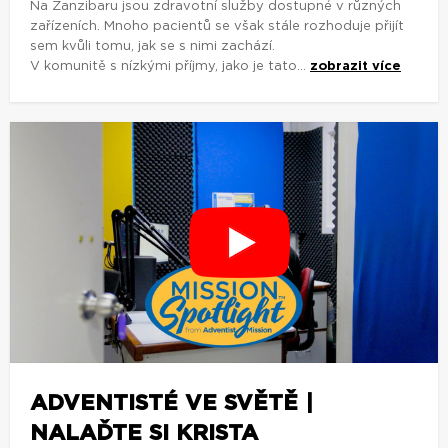
Na Zanzibaru jsou zdravotní služby dostupné v různých
zařízeních. Mnoho pacientů se však stále rozhoduje přijít
sem kvůli tomu, jak se s nimi zachází.
V komunitě s nízkými příjmy, jako je tato...
zobrazit více
ADVENTISTÉ VE SVĚTĚ |
NALAĎTE SI KRISTA