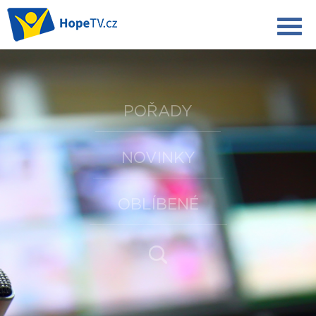
POŘADY
NOVINKY
OBLÍBENÉ