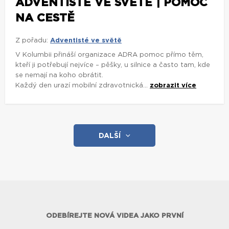
ADVENTISTÉ VE SVĚTĚ | POMOC
NA CESTĚ
Z pořadu:
Adventisté ve světě
V Kolumbii přináší organizace ADRA pomoc přímo těm,
kteří ji potřebují nejvíce – pěšky, u silnice a často tam, kde
se nemají na koho obrátit.
Každý den urazí mobilní zdravotnická...
zobrazit více
DALŠÍ
ODEBÍREJTE NOVÁ VIDEA JAKO PRVNÍ