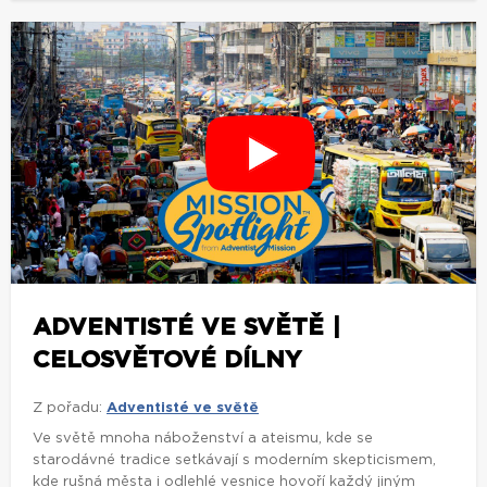
ADVENTISTÉ VE SVĚTĚ |
CELOSVĚTOVÉ DÍLNY
Z pořadu:
Adventisté ve světě
Ve světě mnoha náboženství a ateismu, kde se
starodávné tradice setkávají s moderním skepticismem,
kde rušná města i odlehlé vesnice hovoří každý jiným