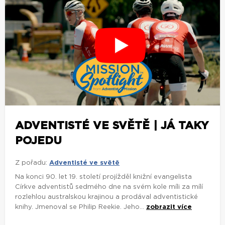
ADVENTISTÉ VE SVĚTĚ | JÁ TAKY
POJEDU
Z pořadu:
Adventisté ve světě
Na konci 90. let 19. století projížděl knižní evangelista
Církve adventistů sedmého dne na svém kole míli za mílí
rozlehlou australskou krajinou a prodával adventistické
knihy. Jmenoval se Philip Reekie. Jeho...
zobrazit více