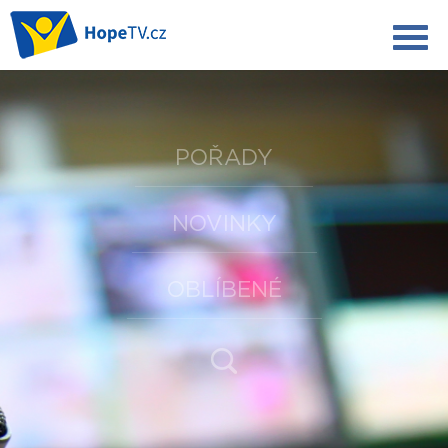
POŘADY
NOVINKY
OBLÍBENÉ