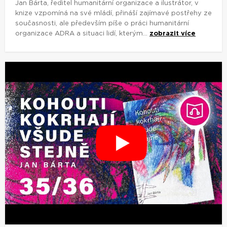
Jan Bárta, ředitel humanitární organizace a ilustrátor, v
knize vzpomíná na své mládí, přináší zajímavé postřehy ze
současnosti, ale především píše o práci humanitární
organizace ADRA a situaci lidí, kterým...
zobrazit více