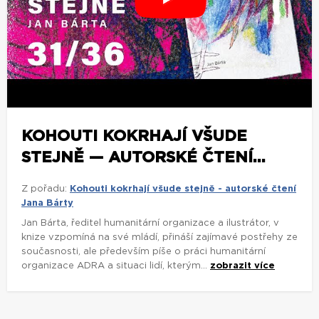
KOHOUTI KOKRHAJÍ VŠUDE
STEJNĚ — AUTORSKÉ ČTENÍ...
Z pořadu:
Kohouti kokrhají všude stejně - autorské čtení
Jana Bárty
Jan Bárta, ředitel humanitární organizace a ilustrátor, v
knize vzpomíná na své mládí, přináší zajímavé postřehy ze
současnosti, ale především píše o práci humanitární
organizace ADRA a situaci lidí, kterým...
zobrazit více