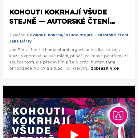
KOHOUTI KOKRHAJÍ VŠUDE
STEJNĚ — AUTORSKÉ ČTENÍ...
Z pořadu:
Kohouti kokrhají všude stejně - autorské čtení
Jana Bárty
Jan Bárta, ředitel humanitární organizace a ilustrátor, v
knize vzpomíná na své mládí, přináší zajímavé postřehy ze
současnosti, ale především píše o práci humanitární
organizace ADRA a situaci lidí, kterým...
zobrazit více