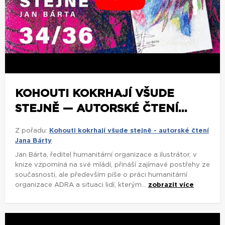
KOHOUTI KOKRHAJÍ VŠUDE
STEJNĚ — AUTORSKÉ ČTENÍ...
Z pořadu:
Kohouti kokrhají všude stejně - autorské čtení
Jana Bárty
Jan Bárta, ředitel humanitární organizace a ilustrátor, v
knize vzpomíná na své mládí, přináší zajímavé postřehy ze
současnosti, ale především píše o práci humanitární
organizace ADRA a situaci lidí, kterým...
zobrazit více