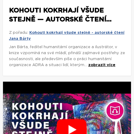
KOHOUTI KOKRHAJÍ VŠUDE
STEJNĚ — AUTORSKÉ ČTENÍ...
Z pořadu:
Kohouti kokrhají všude stejně - autorské čtení
Jana Bárty
Jan Bárta, ředitel humanitární organizace a ilustrátor, v
knize vzpomíná na své mládí, přináší zajímavé postřehy ze
současnosti, ale především píše o práci humanitární
organizace ADRA a situaci lidí, kterým...
zobrazit více