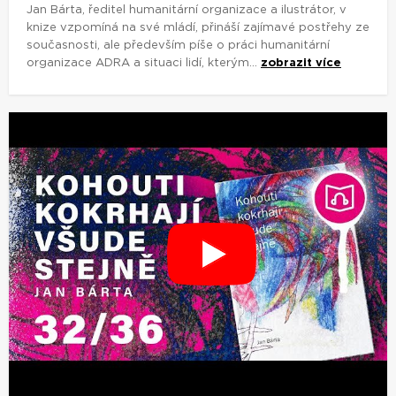
Jan Bárta, ředitel humanitární organizace a ilustrátor, v
knize vzpomíná na své mládí, přináší zajímavé postřehy ze
současnosti, ale především píše o práci humanitární
organizace ADRA a situaci lidí, kterým...
zobrazit více