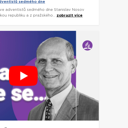
adventistů sedmého dne
rkve adventistů sedmého dne Stanislav Nosov
skou republiku a z pražského...
zobrazit více