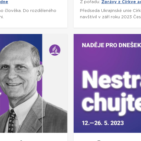
 dne
Z pořadu:
Zprávy z Církve 
ho člověka. Do rozděleného
Předseda Ukrajinské unie Cí
i.
navštívil v září roku 2023 Če