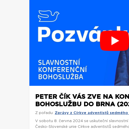
PETER ČÍK VÁS ZVE NA KO
BOHOSLUŽBU DO BRNA (20
Z pořadu:
Zprávy z Církve adventistů sedmého
V sobotu 8. června 2024 se uskuteční slavnostn
Česko-Slovenské unie Církve adventistů sedmého 