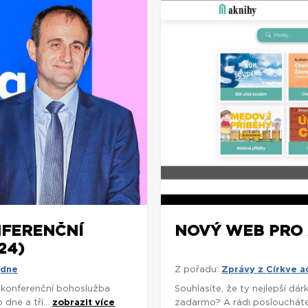
NFERENČNÍ
NOVÝ WEB PRO 
24)
 dne
Z pořadu:
Zprávy z Církve 
í konferenční bohoslužba
Souhlasíte, že ty nejlepší d
dne a tří...
zobrazit více
zadarmo? A rádi poslouchát