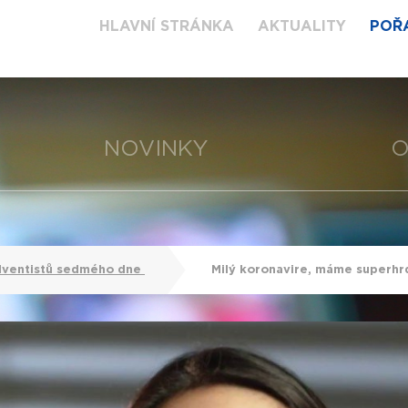
HLAVNÍ STRÁNKA
AKTUALITY
POŘ
NOVINKY
O
dventistů sedmého dne
Milý koronavire, máme superhr