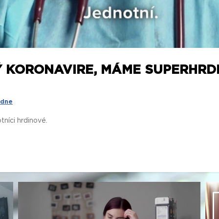
Ý KORONAVIRE, MÁME SUPERHRD
 dne
níci hrdinové.