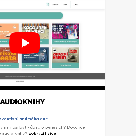
AUDIOKNIHY
adventistů sedmého dne
árky nemusí být vůbec o pěnězích? Dokonce
e audio knihy?
zobrazit více