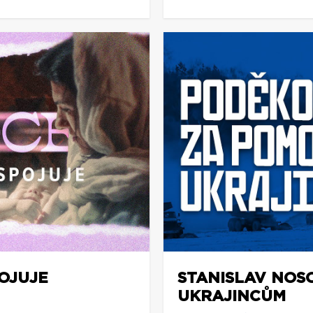
POJUJE
STANISLAV NOS
UKRAJINCŮM