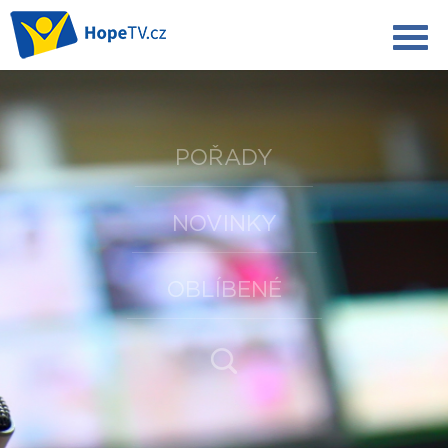
POŘADY
NOVINKY
OBLÍBENÉ