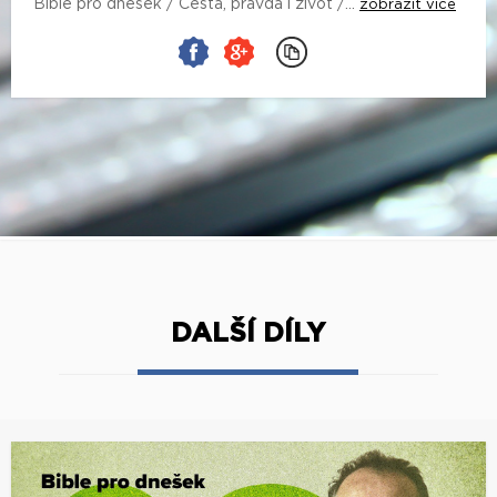
Bible pro dnešek / Cesta, pravda i život /...
zobrazit více
DALŠÍ DÍLY