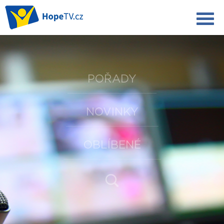
POŘADY
NOVINKY
OBLÍBENÉ