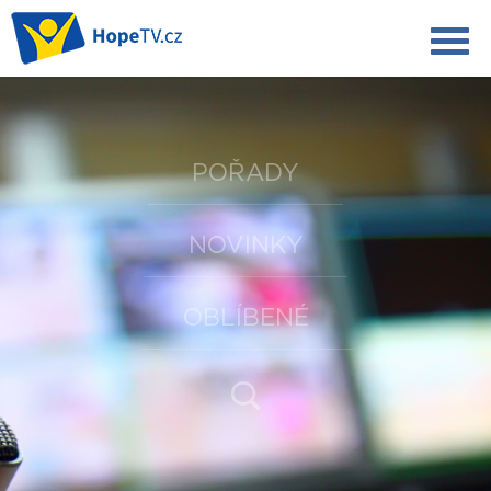
POŘADY
NOVINKY
OBLÍBENÉ