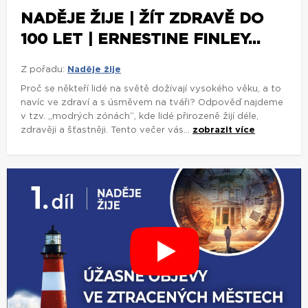
NADĚJE ŽIJE | ŽÍT ZDRAVĚ DO
100 LET | ERNESTINE FINLEY...
Z pořadu:
Naděje žije
Proč se někteří lidé na světě dožívají vysokého věku, a to
navíc ve zdraví a s úsměvem na tváři? Odpověď najdeme
v tzv. „modrých zónách“, kde lidé přirozeně žijí déle,
zdravěji a šťastněji. Tento večer vás...
zobrazit více