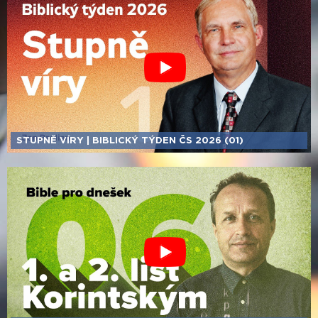
STUPNĚ VÍRY | BIBLICKÝ TÝDEN ČS 2026 (01)