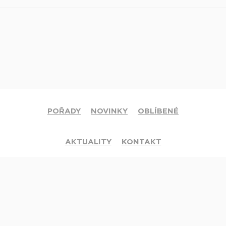
POŘADY
NOVINKY
OBLÍBENÉ
AKTUALITY
KONTAKT
© 2020 Církev adventistů s.d. Všechna práva vyhrazena.
Jsme členy mezinárodní sítě televizí
Hope Channel
. Své dotazy či