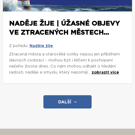
NADĚJE ŽIJE | ÚŽASNÉ OBJEVY
VE ZTRACENÝCH MĚSTECH...
Z pořadu:
Naděje žije
Ztracená města a starověké svitky nejsou jen příběhem
dávných civilizací – mohou být i klíčem k pochopení
našeho života dnes. Co nám mohou odhalit o hledání
radosti, naděje a smyslu, který nepomíjí...
zobrazit více
DALŠÍ