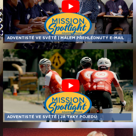
ADVENTISTÉ VE SVĚTĚ | MÁLEM PŘEHLÉDNUTÝ E-MAIL
ADVENTISTÉ VE SVĚTĚ | JÁ TAKY POJEDU