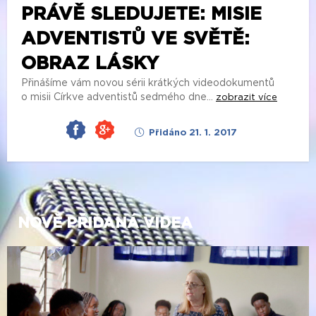
PRÁVĚ SLEDUJETE: MISIE
ADVENTISTŮ VE SVĚTĚ:
OBRAZ LÁSKY
Přinášíme vám novou sérii krátkých videodokumentů
o misii Církve adventistů sedmého dne...
zobrazit více
Přidáno 21. 1. 2017
NOVĚ PŘIDANÁ VIDEA