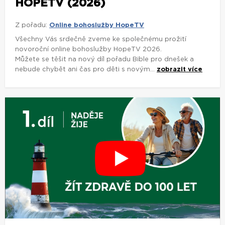
HOPETV (2026)
Z pořadu:
Online bohoslužby HopeTV
Všechny Vás srdečně zveme ke společnému prožití
novoroční online bohoslužby HopeTV 2026.
Můžete se těšit na nový díl pořadu Bible pro dnešek a
nebude chybět ani čas pro děti s novým...
zobrazit více