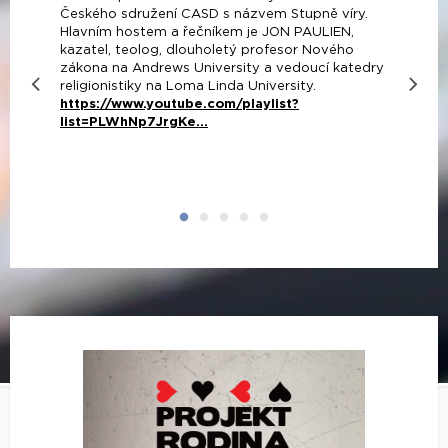
Českého sdružení CASD s názvem Stupně víry.
Hlavním hostem a řečníkem je JON PAULIEN,
kazatel, teolog, dlouholetý profesor Nového
zákona na Andrews University a vedoucí katedry
religionistiky na Loma Linda University.
https://www.youtube.com/playlist?
list=PLWhNp7JrgKe...