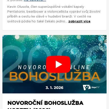
Z pořadu:
Mé největší...
Kevin Olusola, člen superúspěšné vokální kapely
Pentatonix, beatboxer a violoncellista vypráví svůj životní
příběh a cestu ke slávě v hudební branži. V cestě na
světová pódia ho také čekalo jedno...
zobrazit více
NOVOROČNÍ BOHOSLUŽBA