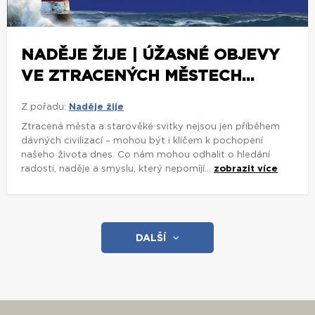
NADĚJE ŽIJE | ÚŽASNÉ OBJEVY
VE ZTRACENÝCH MĚSTECH...
Z pořadu:
Naděje žije
Ztracená města a starověké svitky nejsou jen příběhem
dávných civilizací – mohou být i klíčem k pochopení
našeho života dnes. Co nám mohou odhalit o hledání
radosti, naděje a smyslu, který nepomíjí...
zobrazit více
DALŠÍ