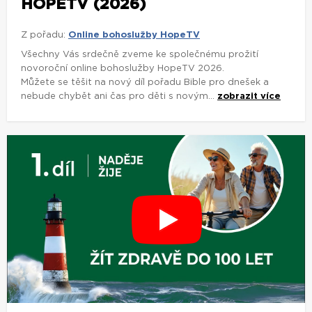
HOPETV (2026)
Z pořadu:
Online bohoslužby HopeTV
Všechny Vás srdečně zveme ke společnému prožití
novoroční online bohoslužby HopeTV 2026.
Můžete se těšit na nový díl pořadu Bible pro dnešek a
nebude chybět ani čas pro děti s novým...
zobrazit více