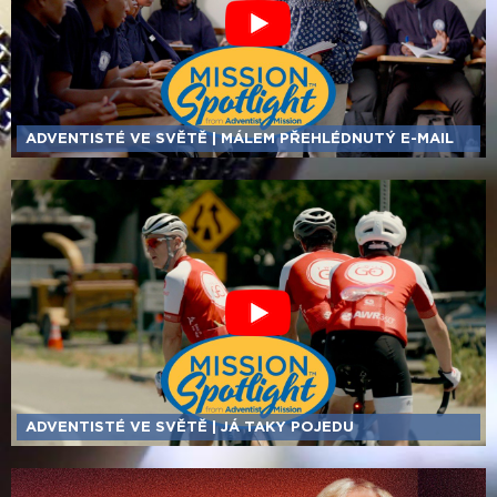
ADVENTISTÉ VE SVĚTĚ | MÁLEM PŘEHLÉDNUTÝ E-MAIL
ADVENTISTÉ VE SVĚTĚ | JÁ TAKY POJEDU