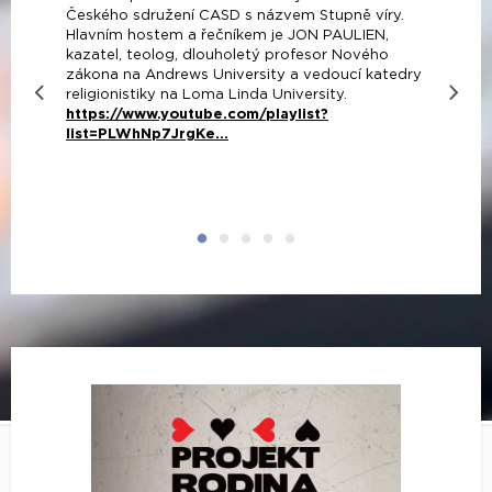
Českého sdružení CASD s názvem Stupně víry.
Hlavním hostem a řečníkem je JON PAULIEN,
kazatel, teolog, dlouholetý profesor Nového
zákona na Andrews University a vedoucí katedry
religionistiky na Loma Linda University.
https://www.youtube.com/playlist?
list=PLWhNp7JrgKe...