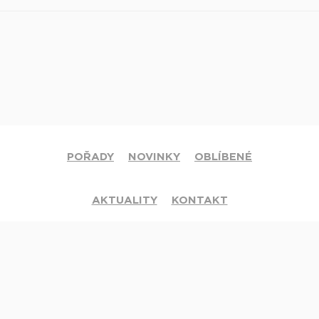
POŘADY
NOVINKY
OBLÍBENÉ
AKTUALITY
KONTAKT
© 2020 Církev adventistů s.d. Všechna práva vyhrazena.
Jsme členy mezinárodní sítě televizí
Hope Channel
. Své dotazy či