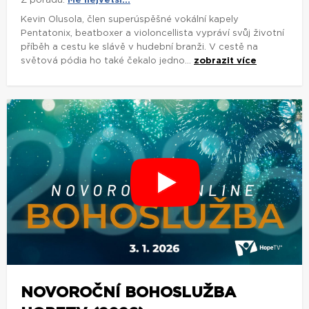
Z pořadu:
Mé největší...
Kevin Olusola, člen superúspěšné vokální kapely
Pentatonix, beatboxer a violoncellista vypráví svůj životní
příběh a cestu ke slávě v hudební branži. V cestě na
světová pódia ho také čekalo jedno...
zobrazit více
NOVOROČNÍ BOHOSLUŽBA