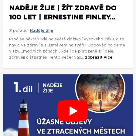
NADĚJE ŽIJE | ŽÍT ZDRAVĚ DO
100 LET | ERNESTINE FINLEY...
Z pořadu:
Naděje žije
Proč se někteří lidé na světě dožívají vysokého věku, a to
navíc ve zdraví a s úsměvem na tváři? Odpověď najdeme
v tzv. „modrých zónách“, kde lidé přirozeně žijí déle,
zdravěji a šťastněji. Tento večer vás...
zobrazit více