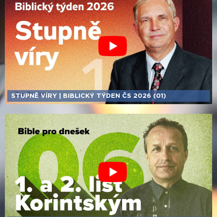
STUPNĚ VÍRY | BIBLICKÝ TÝDEN ČS 2026 (01)