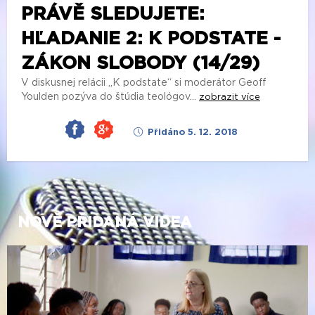
PRÁVĚ SLEDUJETE:
HĽADANIE 2: K PODSTATE -
ZÁKON SLOBODY (14/29)
V diskusnej relácii „K podstate“ si moderátor Geoff
Youlden pozýva do štúdia teológov...
zobrazit více
Přidáno 5. 12. 2018
NOVĚ PŘIDANÁ VIDEA