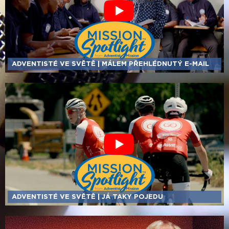
ADVENTISTÉ VE SVĚTĚ | MÁLEM PŘEHLÉDNUTÝ E-MAIL
ADVENTISTÉ VE SVĚTĚ | JÁ TAKY POJEDU