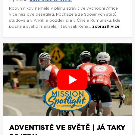
Z pořadu:
Adventisté ve světě
Robyn nikdy neměla v plánu strávit ve východní Africe
více než dvě desetiletí. Pocházela ze Spojených států,
studovala v Anglii a později žila v Číně a Rumunsku, kde
poznala svého manžela. I tak však Keňa...
zobrazit více
ADVENTISTÉ VE SVĚTĚ | JÁ TAKY