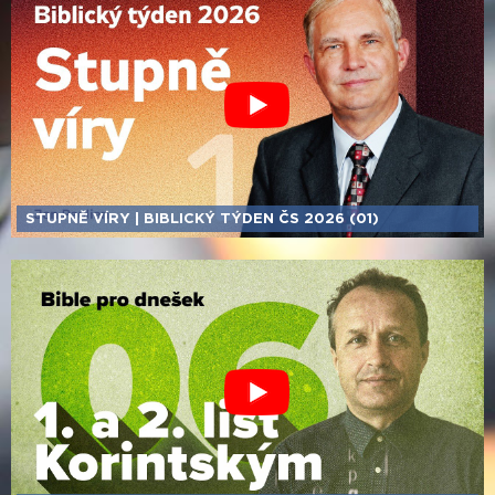
STUPNĚ VÍRY | BIBLICKÝ TÝDEN ČS 2026 (01)