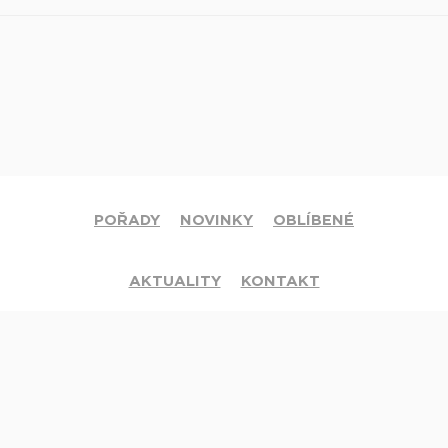
POŘADY
NOVINKY
OBLÍBENÉ
AKTUALITY
KONTAKT
© 2020 Církev adventistů s.d. Všechna práva vyhrazena.
Jsme členy mezinárodní sítě televizí
Hope Channel
. Své dotazy či