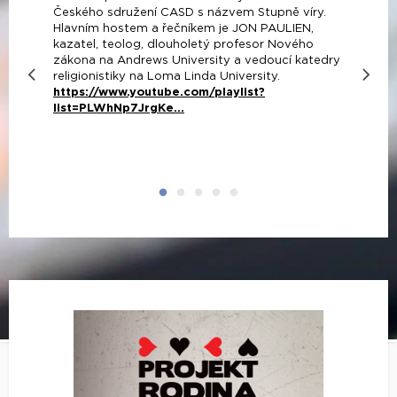
Českého sdružení CASD s názvem Stupně víry.
Hlavním hostem a řečníkem je JON PAULIEN,
kazatel, teolog, dlouholetý profesor Nového
zákona na Andrews University a vedoucí katedry
religionistiky na Loma Linda University.
https://www.youtube.com/playlist?
list=PLWhNp7JrgKe...