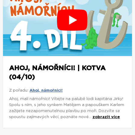
AHOJ, NÁMOŘNÍCI! | KOTVA
(04/10)
Z pořadu:
Ahoj, námořníci!
Ahoj, malí námořníci! Vítejte na palubě lodi kapitána Jirky!
Spolu s ním, s jeho synkem Matějem a papouškem Karlem
zažijete nezapomenutelnou plavbu po moři. Dozvíte se
spoustu zajímavých věcí, poznáte nové...
zobrazit více