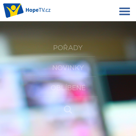
POŘADY
NOVINKY
OBLÍBENÉ