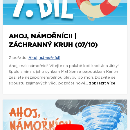
AHOJ, NÁMOŘNÍCI! |
ZÁCHRANNÝ KRUH (07/10)
Z pořadu:
Ahoj, námořníci!
Ahoj, malí námořníci! Vítejte na palubě lodi kapitána Jirky!
Spolu s ním, s jeho synkem Matějem a papouškem Karlem
zažijete nezapomenutelnou plavbu po moři. Dozvíte se
spoustu zajímavých věcí, poznáte nové...
zobrazit více