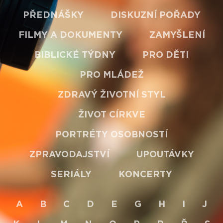
PŘEDNÁŠKY
DISKUZNÍ POŘADY
FILMY A DOKUMENTY
ZAMYŠLENÍ
BIBLICKÉ TÝDNY
PRO DĚTI
PRO MLÁDEŽ
ZDRAVÝ ŽIVOTNÍ STYL
ŽIVOT CÍRKVE
PORTRÉTY OSOBNOSTÍ
ZPRAVODAJSTVÍ
UPOUTÁVKY
SERIÁLY
KONCERTY
A
B
C
D
E
G
H
I
J