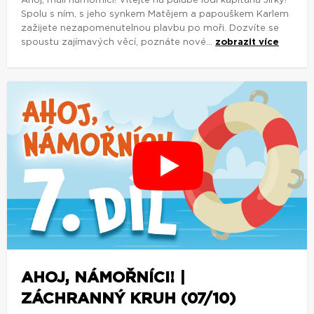
Ahoj, malí námořníci! Vítejte na palubě lodi kapitána Jirky!
Spolu s ním, s jeho synkem Matějem a papouškem Karlem
zažijete nezapomenutelnou plavbu po moři. Dozvíte se
spoustu zajímavých věcí, poznáte nové...
zobrazit více
AHOJ, NÁMOŘNÍCI! |
ZÁCHRANNÝ KRUH (07/10)