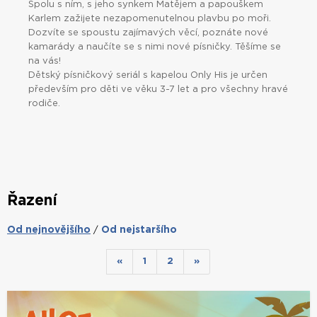
Spolu s ním, s jeho synkem Matějem a papouškem
Karlem zažijete nezapomenutelnou plavbu po moři.
Dozvíte se spoustu zajímavých věcí, poznáte nové
kamarády a naučíte se s nimi nové písničky. Těšíme se
na vás!
Dětský písničkový seriál s kapelou Only His je určen
především pro děti ve věku 3-7 let a pro všechny hravé
rodiče.
Řazení
Od nejnovějšího
Od nejstaršího
/
«
1
2
»