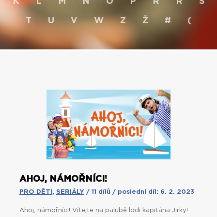
K
L
M
N
O
P
R
Ř
S
T
U
V
W
Z
Ž
#
(
AHOJ, NÁMOŘNÍCI!
PRO DĚTI
,
SERIÁLY
/ 11 dílů / poslední díl: 6. 2. 2023
Ahoj, námořníci! Vítejte na palubě lodi kapitána Jirky!