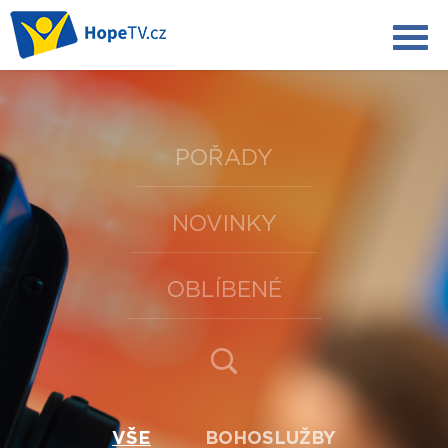
POŘADY
NOVINKY
OBLÍBENÉ
VŠE
BOHOSLUŽBY