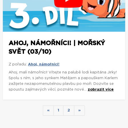
AHOJ, NÁMOŘNÍCI! | MOŘSKÝ
SVĚT (03/10)
Z pořadu:
Ahoj, námořníci!
Ahoj, malí námořníci! Vítejte na palubě lodi kapitána Jirky!
Spolu s ním, s jeho synkem Matějem a papouškem Karlem
zažijete nezapomenutelnou plavbu po moři. Dozvíte se
spoustu zajímavých věcí, poznáte nové...
zobrazit více
«
1
2
»