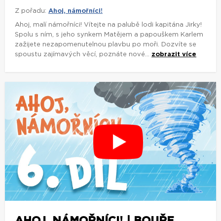
Z pořadu:
Ahoj, námořníci!
Ahoj, malí námořníci! Vítejte na palubě lodi kapitána Jirky!
Spolu s ním, s jeho synkem Matějem a papouškem Karlem
zažijete nezapomenutelnou plavbu po moři. Dozvíte se
spoustu zajímavých věcí, poznáte nové...
zobrazit více
AHOJ, NÁMOŘNÍCI! | BOUŘE