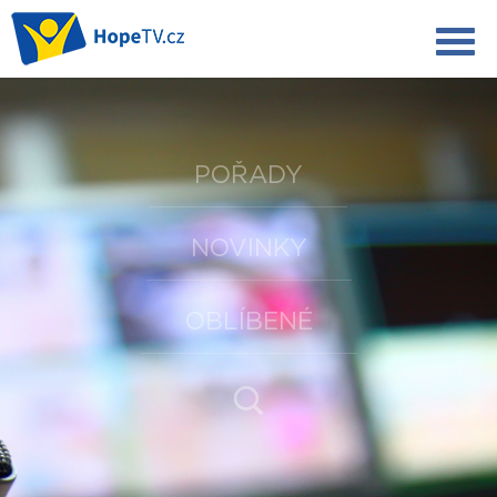
POŘADY
NOVINKY
OBLÍBENÉ