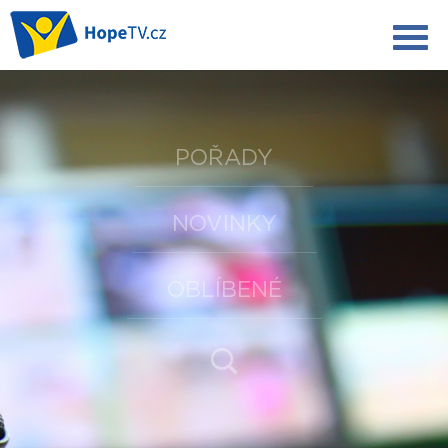
POŘADY
NOVINKY
OBLÍBENÉ