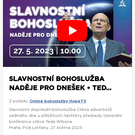
SLAVNOSTNÍ BOHOSLUŽBA
NADĚJE PRO DNEŠEK • TED...
Z pořadu:
Online bohoslužby HopeTV
Slavnostní dopolední bohoslužba Církve adventistů
sedmého dne u příležitosti návštěvy předsedy Generální
konference církve Teda Wilsona.
Praha, PVA Letňany, 27. května 2023.