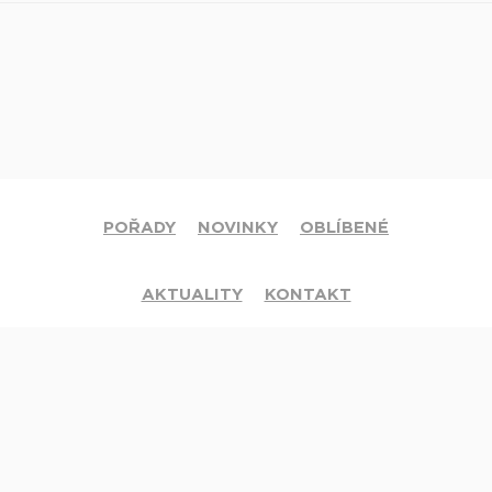
POŘADY
NOVINKY
OBLÍBENÉ
AKTUALITY
KONTAKT
© 2020 Církev adventistů s.d. Všechna práva vyhrazena.
Jsme členy mezinárodní sítě televizí
Hope Channel
. Své dotazy či
připomínky pište na
info@hopetv.cz