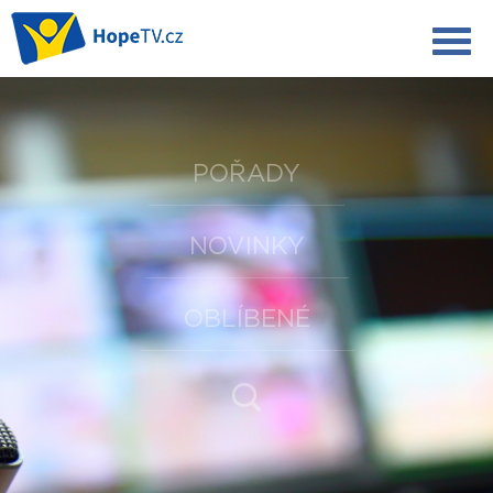
POŘADY
NOVINKY
OBLÍBENÉ