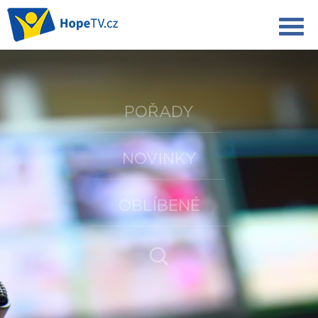
POŘADY
NOVINKY
OBLÍBENÉ