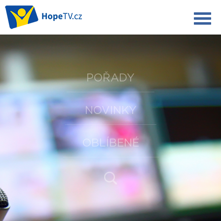
POŘADY
NOVINKY
OBLÍBENÉ