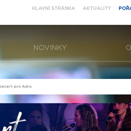
HLAVNÍ STRÁNKA
AKTUALITY
POŘ
NOVINKY
O
ncert pro Adru