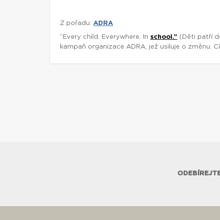
Z pořadu:
ADRA
“Every child. Everywhere. In
school.”
(Děti patří d
kampaň organizace ADRA, jež usiluje o změnu. C
ODEBÍREJTE