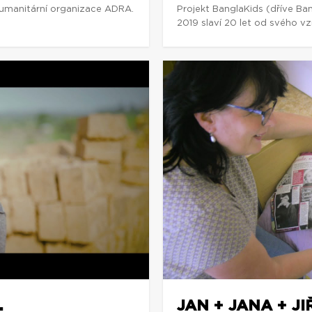
humanitární organizace ADRA.
Projekt BanglaKids (dříve B
2019 slaví 20 let od svého vz
.
JAN + JANA + J