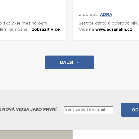
Z pořadu:
ADRA
o školy) je mezinárodní
Šestice dárců a dobrovolník
ílem kampaně...
zobrazit více
Více na
www.adranalin.cz
DALŠÍ
 NOVÁ VIDEA JAKO PRVNÍ