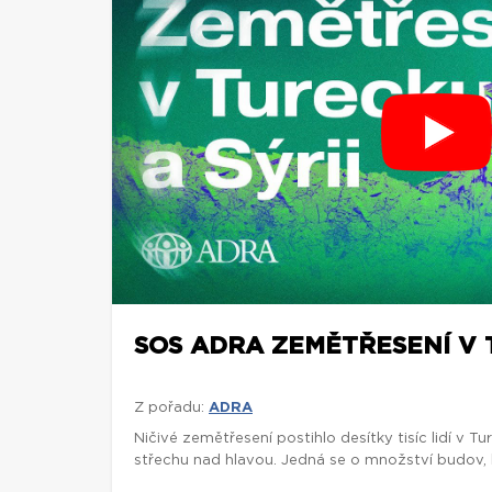
SOS ADRA ZEMĚTŘESENÍ V 
Z pořadu:
ADRA
Ničivé zemětřesení postihlo desítky tisíc lidí v Ture
střechu nad hlavou. Jedná se o množství budov, k