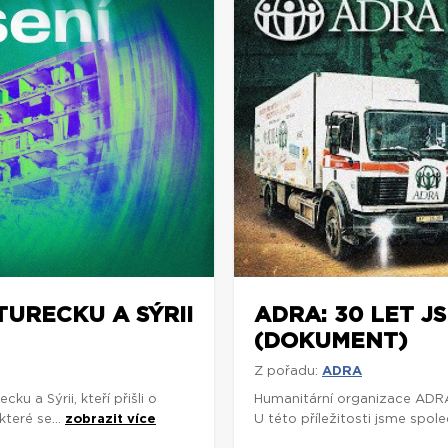
TURECKU A SÝRII
ADRA: 30 LET J
(DOKUMENT)
Z pořadu:
ADRA
cku a Sýrii, kteří přišli o
Humanitární organizace ADRA 
teré se...
zobrazit více
U této příležitosti jsme spol