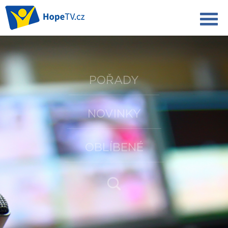
POŘADY
NOVINKY
OBLÍBENÉ