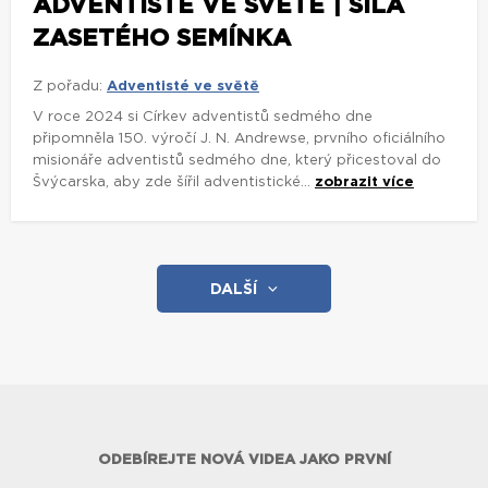
ADVENTISTÉ VE SVĚTĚ | SÍLA
ZASETÉHO SEMÍNKA
Z pořadu:
Adventisté ve světě
V roce 2024 si Církev adventistů sedmého dne
připomněla 150. výročí J. N. Andrewse, prvního oficiálního
misionáře adventistů sedmého dne, který přicestoval do
Švýcarska, aby zde šířil adventistické...
zobrazit více
DALŠÍ
ODEBÍREJTE NOVÁ VIDEA JAKO PRVNÍ