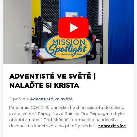
ADVENTISTÉ VE SVĚTĚ |
NALAĎTE SI KRISTA
Z pořadu:
Adventisté ve světě
Pandemie COVID-19 přinesla strach a nejistotu do celého
světa, včetně Papuy-Nové Guineje. Pro Taipenga to bylo
období zmatení. Protichůdné informace o pandemii a
dokonce i o konci světa ho přiměly hledat...
zobrazit více