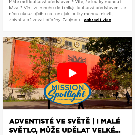
Máte rádi loutková představení? Víte, že loutky mohou i
kázat? Vím, že mnoho dětí miluje loutková představení. Je
něco okouzlujícího na tom, jak loutky mohou mluvit,
zpívat a oživovat příběhy. Zaujmou...
zobrazit více
ADVENTISTÉ VE SVĚTĚ | I MALÉ
SVĚTLO, MŮŽE UDĚLAT VELKÉ...