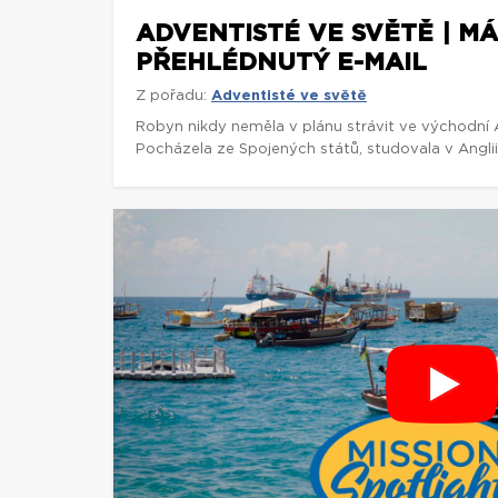
ADVENTISTÉ VE SVĚTĚ | M
PŘEHLÉDNUTÝ E-MAIL
Z pořadu:
Adventisté ve světě
Robyn nikdy neměla v plánu strávit ve východní Af
Pocházela ze Spojených států, studovala v Anglii 