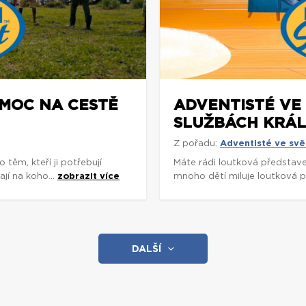
OMOC NA CESTĚ
ADVENTISTÉ VE 
SLUŽBÁCH KRÁ
Z pořadu:
Adventisté ve svě
ěm, kteří ji potřebují
Máte rádi loutková představe
ají na koho...
zobrazit více
mnoho dětí miluje loutková př
DALŠÍ