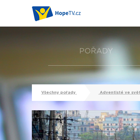
POŘADY
Všechny pořady
Adventisté ve svě