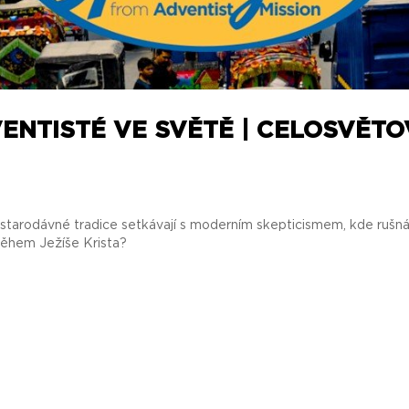
ENTISTÉ VE SVĚTĚ | CELOSVĚTO
tarodávné tradice setkávají s moderním skepticismem, kde rušná 
íběhem Ježíše Krista?