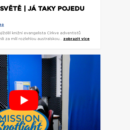
SVĚTĚ | JÁ TAKY POJEDU
tě
rojížděl knižní evangelista Církve adventistů
 za mílí rozlehlou australskou...
zobrazit více