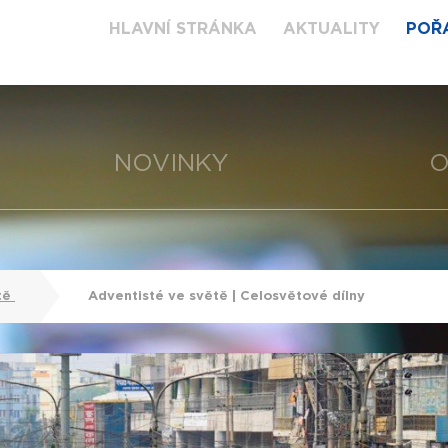
HLAVNÍ STRÁNKA
AKTUALITY
POŘ
NOVINKY
O
tě
Adventisté ve světě | Celosvětové dílny