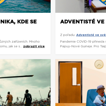
NIKA, KDE SE
ADVENTISTÉ VE 
Z pořadu:
Adventisté ve svě
různých zařízeních. Mnoho
Pandemie COVID-19 přinesla s
omu, jak se s...
zobrazit více
Papuy-Nové Guineje. Pro Tai