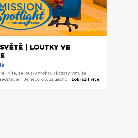
SVĚTĚ | LOUTKY VE
LE
tě
ní? Víte, že loutky mohou i kázat? Vím, že
edstavení. Je něco okouzlujícího...
zobrazit více