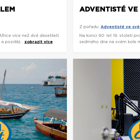
ÁLEM
ADVENTISTÉ VE 
Z pořadu:
Adventisté ve svě
rice více než dvě desetiletí.
Na konci 90. let 19. století p
a později...
zobrazit více
sedmého dne na svém kole míli