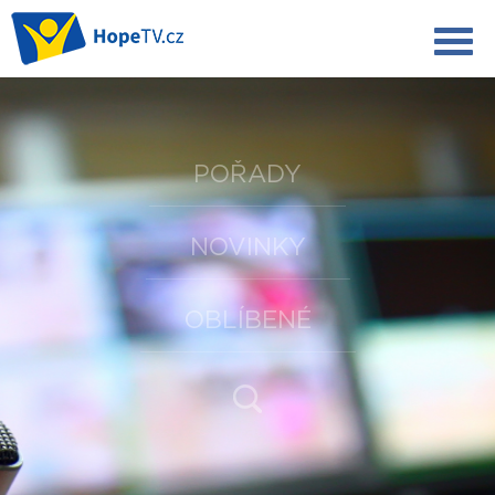
POŘADY
NOVINKY
OBLÍBENÉ