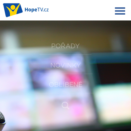
POŘADY
NOVINKY
OBLÍBENÉ