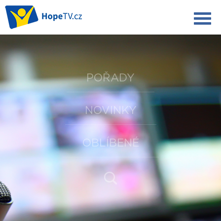
POŘADY
NOVINKY
OBLÍBENÉ