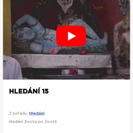
HLEDÁNÍ 15
Z pořadu:
Hledání
Hledání života po životě