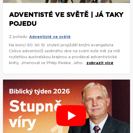
ADVENTISTÉ VE SVĚTĚ | JÁ TAKY
POJEDU
Z pořadu:
Adventisté ve světě
Na konci 90. let 19. století projížděl knižní evangelista
Církve adventistů sedmého dne na svém kole míli za mílí
rozlehlou australskou krajinou a prodával adventistické
knihy. Jmenoval se Philip Reekie. Jeho...
zobrazit více