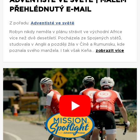
PŘEHLÉDNUTÝ E-MAIL
Z pořadu:
Adventisté ve světě
Robyn nikdy neměla v plánu strávit ve východní Africe
více než dvě desetiletí. Pocházela ze Spojených států,
studovala v Anglii a později žila v Číně a Rumunsku, kde
poznala svého manžela. I tak však Keňa...
zobrazit více