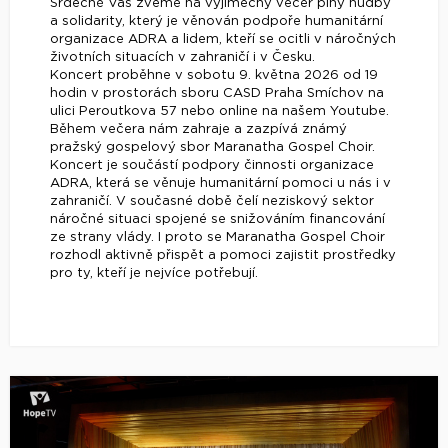
Srdečně Vás zveme na výjimečný večer plný hudby
a solidarity, který je věnován podpoře humanitární
organizace ADRA a lidem, kteří se ocitli v náročných
životních situacích v zahraničí i v Česku.
Koncert proběhne v sobotu 9. května 2026 od 19
hodin v prostorách sboru CASD Praha Smíchov na
ulici Peroutkova 57 nebo online na našem Youtube.
Během večera nám zahraje a zazpívá známý
pražský gospelový sbor Maranatha Gospel Choir.
Koncert je součástí podpory činnosti organizace
ADRA, která se věnuje humanitární pomoci u nás i v
zahraničí. V současné době čelí neziskový sektor
náročné situaci spojené se snižováním financování
ze strany vlády. I proto se Maranatha Gospel Choir
rozhodl aktivně přispět a pomoci zajistit prostředky
pro ty, kteří je nejvíce potřebují.