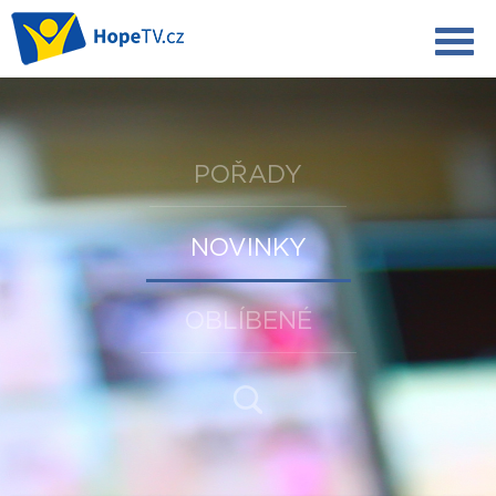
POŘADY
NOVINKY
OBLÍBENÉ