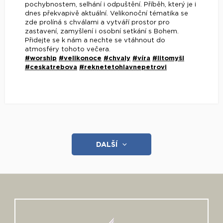
pochybnostem, selhání i odpuštění. Příběh, který je i
dnes překvapivě aktuální. Velikonoční tématika se
zde prolíná s chválami a vytváří prostor pro
zastavení, zamyšlení i osobní setkání s Bohem.
Přidejte se k nám a nechte se vtáhnout do
atmosféry tohoto večera.
#worship
#velikonoce
#chvaly
#víra
#litomyšl
#ceskatrebova
#reknetetohlavnepetrovi
DALŠÍ