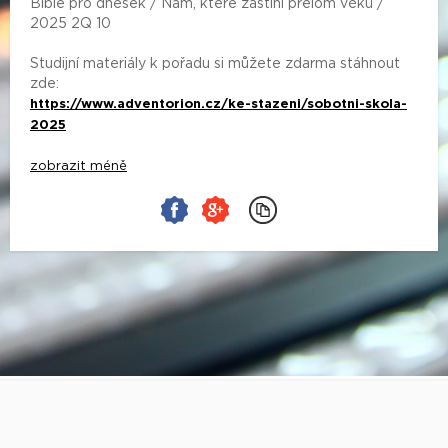
Bible pro dnešek / Nám, které zastihl přelom věků /
2025 2Q 10
Studijní materiály k pořadu si můžete zdarma stáhnout
zde:
https://www.adventorion.cz/ke-stazeni/sobotni-skola-
2025
zobrazit méně