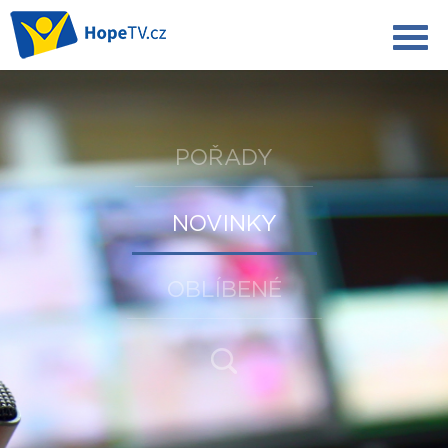
POŘADY
NOVINKY
OBLÍBENÉ