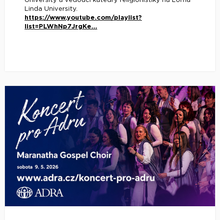
University a vedoucí katedry religionistiky na Loma
Linda University.
https://www.youtube.com/playlist?
list=PLWhNp7JrgKe...