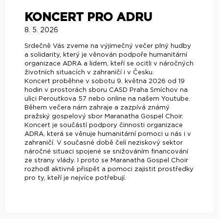
KONCERT PRO ADRU
8. 5. 2026
Srdečně Vás zveme na výjimečný večer plný hudby
a solidarity, který je věnován podpoře humanitární
organizace ADRA a lidem, kteří se ocitli v náročných
životních situacích v zahraničí i v Česku.
Koncert proběhne v sobotu 9. května 2026 od 19
hodin v prostorách sboru CASD Praha Smíchov na
ulici Peroutkova 57 nebo online na našem Youtube.
Během večera nám zahraje a zazpívá známý
pražský gospelový sbor Maranatha Gospel Choir.
Koncert je součástí podpory činnosti organizace
ADRA, která se věnuje humanitární pomoci u nás i v
zahraničí. V současné době čelí neziskový sektor
náročné situaci spojené se snižováním financování
ze strany vlády. I proto se Maranatha Gospel Choir
rozhodl aktivně přispět a pomoci zajistit prostředky
pro ty, kteří je nejvíce potřebují.