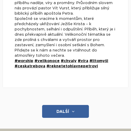
příběhu naděje, víry a proměny. Průvodním slovem
nás provází pastor Vít Vurst, který přibližuje silný
biblický příběh apoštola Petra.
Společně se vracíme k momentům, které
předcházely ukřižování Ježíše Krista – k
pochybnostem, selhání i odpuštění. Příběh, který je i
dnes překvapivě aktuální. Velikonoční tématika se
zde prolíná s chválami a vytváří prostor pro
zastavení, zamyšlení i osobní setkání s Bohem.
Přidejte se k nám a nechte se vtáhnout do
atmosféry tohoto večera.
#worship
#velikonoce
#chvaly
#víra
#litomyšl
#ceskatrebova
#reknetetohlavnepetrovi
DALŠÍ