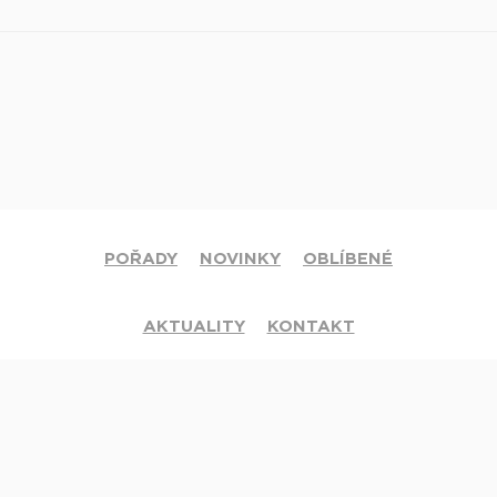
POŘADY
NOVINKY
OBLÍBENÉ
AKTUALITY
KONTAKT
© 2020 Církev adventistů s.d. Všechna práva vyhrazena.
Jsme členy mezinárodní sítě televizí
Hope Channel
. Své dotazy či